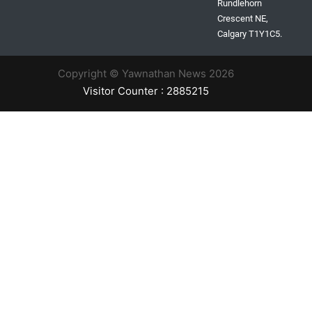
Rundlehorn
Crescent NE,
Calgary T1Y1C5.
Copyright © Yawnathan News 2026
Visitor Counter : 2885215