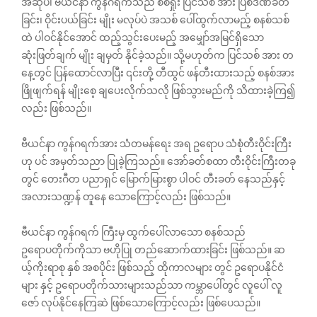
အဆိုပါ ဗီယင်နာ ကွန်ဂရက်သည် စစ်ရှုံး ပြင်သစ် အား ပြစ်ဒဏ်ခတ်
ခြင်း၊ ဝိုင်းပယ်ခြင်း မျိုး မလုပ်ပဲ အသစ် ပေါ်ထွက်လာမည့် စနစ်သစ်
ထဲ ပါဝင်နိုင်အောင် ထည့်သွင်းပေးမည့် အမျှော်အမြင်ရှိသော
ဆုံးဖြတ်ချက် မျိုး ချမှတ် နိုင်ခဲ့သည်။ သို့မဟုတ်က ပြင်သစ် အား တ
နေ့တွင် ပြန်ထောင်လာပြီး ၎င်းတို့ တီထွင် ဖန်တီးထားသည့် စနစ်အား
ဖြိုဖျက်ရန် မျိုးစေ့ ချပေးလိုက်သလို ဖြစ်သွားမည်ကို သိထားခဲ့ကြ၍
လည်း ဖြစ်သည်။
ဗီယင်နာ ကွန်ဂရက်အား သံတမန်ရေး အရ ဥရောပ သံစုံတီးဝိုင်းကြီး
ဟု ပင် အမှတ်သညာ ပြုခဲ့ကြသည်။ အော်ခတ်စထာ တီးဝိုင်းကြီးတခု
တွင် တေးဂီတ ပညာရှင် မြောက်မြားစွာ ပါဝင် တီးခတ် နေသည်နှင့်
အလားသဏ္ဍန် တူနေ‌ သောကြောင့်လည်း ဖြစ်သည်။
ဗီယင်နာ ကွန်ဂရက် ကြီးမှ ထွက်ပေါ်လာသော စနစ်သည်
ဥရောပတိုက်ကိုသာ ဗဟိုပြု တည်ဆောက်ထားခြင်း ဖြစ်သည်။ ဆ
ယ့်ကိုးရာစု နှစ် အစပိုင်း ဖြစ်သည့် ထိုကာလများ တွင် ဥရောပနိုင်ငံ
များ နှင့် ဥရောပတိုက်သားများသည်သာ ကမ္ဘာပေါ်တွင် လူပေါ် လူ
ဇော် လုပ်နိုင်နေကြဆဲ ဖြစ်သောကြောင့်လည်း ဖြစ်ပေသည်။