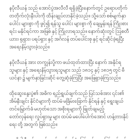
နပိုလီယန် သည် အောင်ပွဲအလီလီ ရရှိခဲ့ပြီးနောက်တွင် ဥရောပတိုက်
တတိုက်လုံးနီးပါးကို ထိန်းချုပ်လာနိုင်ခဲ့သည်။ သို့သော် စစ်မျက်နှာ
ပေါင်း များစွာ ကို ဖွင့်၍ ရန်သူ ပေါင်း များစွာ ကို ချေမှုန်းရန် ကြိုးစား
ရင်း မနိုင်ရင်ကာ အဖြစ် နှင့် ကြုံလာရသည်။ နောက်ဆုံးတွင် ဩစတီ
ယား၊ ရုရှား၊ ပရပ်ရှား နှင့် အင်္ဂလန် တပ်ပေါင်းစု နှင့် ရင်ဆိုင်ခဲ့ရပြီး
အရေးနိမ့်သွားခဲ့သည်။
နပိုလီယန် အား တကျွန်းပို့ကာ ဖယ်ထုတ်ထားပြီး နောက် အနိုင်ရ
သူများ နှင့် အရေးနိမ့်သွားရသူများ သည် ၁၈၁၄ နှင့် ၁၈၁၅ တွင် ဗီ
ယင်နာ ၌ မျက်နှာခြင်းဆိုင် တွေ့ဆုံခဲ့ကြပြီး အဖြေရှာခဲ့ကြသည်။
ထိုဆွေးနွေးပွဲ၏ အဓိက ရည်ရွယ်ချက်သည် ပြင်သစ်အား ၎င်း၏
အိမ်နီးချင်း နိုင်ငံများကို ထပ်မံ မခြိမ်းခြောက် နိုင်ရန် နှင့် ရွေးချယ်
တင်မြှောက်ခံ မဟုတ်သော အစိုးရများကို ဖြုတ်ချမည့်
တော်လှန်ရေး လှုပ်ရှားမှု များ ထပ်မံ မပေါ်ပေါက်အောင် ဟန့်တားနိုင်
ရေး တို့ အတွက် ဖြစ်သည်။