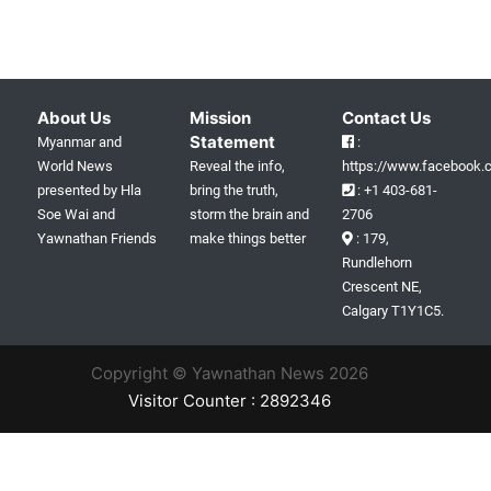
About Us
Mission
Contact Us
Statement
Myanmar and
:
World News
Reveal the info,
https://www.facebook.c
presented by Hla
bring the truth,
: +1 403-681-
Soe Wai and
storm the brain and
2706
Yawnathan Friends
make things better
: 179,
Rundlehorn
Crescent NE,
Calgary T1Y1C5.
Copyright © Yawnathan News 2026
Visitor Counter : 2892346