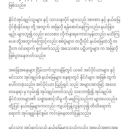
ဖြစ်သည်။
နိုင်ငံအုပ်ချုပ်သူများ နှင့် သာသနာပိုင် များသည် အာဏာ နှင့် နယ်မြေ
ပိုင်စိုးနိုင်ရေး တို့ အတွက် အမြဲလို ရန်စောင်နေကြသည်။ နယ်ခြား
မျဉ်း များဟူ၍ လည်း လေးစား လိုက်နာရကောင်းမှန်းလည်း မသိကြ
ပေ။ ထို့အတွက်ကြောင့်လည်း စစ်ပွဲများ၊ တဦးပိုင် နယ်မြေထဲသို့ တ
ဦးက ဝင်ရောက် စွက်ဖက်သည့် အသေးစား ပဋိပက္ခများ က အမြဲလို
ဖြစ်ပွားနေတတ်သည်။
အခြေအနေများ ငြိမ်သက်သွားချိန်တွင် ယခင် အင်ပိုင်ယာများ နှင့်
မင်းသား အုပ်ချုပ်ခံ နယ်မြေများ နေရာတွင် နိုင်ငံများ အဖြစ် ထွက်
ပေါ်လာခဲ့သည်။ အင်ပိုင်ယာ ပြည့်ရှင် သည် အများအားဖြင့် အဝေး
တ‌နေရာ မှ လှမ်း၍ အုပ်ချုပ်တတ်သည့် သဘောရှိ၍ အုပ်ချုပ်ခံ
နိုင်ငံသားများ၏ သစ္စာစောင့်သိမှု ကို မရကြသည်က များပေသည်။
ထို့ပြင် နယ်မြေများကလည်း ကျယ်ပြန့်လွန်းလှ၍ ထိထိရောက်
ရောက် အုပ်ချူပ်နိုင်စွမ်း ကင်းမဲ့နေတတ်ပြန်သည်။
မင်းသား အုပ်ချုပ်သည့် နယ်မြေများသည်လည်း အရွယ်အစားအရ