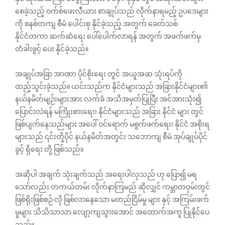
စေခဲ့သည့် ဝက်စ်ဖေးလီယား စာချုပ်သည် လိုက်နာရမည့် ဥပဒေများ
ကို စနစ်တကျ စီမံ ပေါင်းစု နိုင်ခဲ့သည့် အတွက် ခေတ်သစ်
နိုင်ငံတကာ ဆက်ဆံရေး ပေါ်ပေါက်လာရန် အတွက် အဖက်ဖက်မှ
တံခါးဖွင့် ပေး နိုင်ခဲ့သည်။
အချုပ်အခြာ အာဏာ ပိုင်စိုးရေး တွင် အယူအဆ သုံးရပ်ကို
ထည့်သွင်းခဲ့သည်။ ယင်းသည်က နိုင်ငံများသည် အခြားနိုင်ငံများ၏
နယ်နမိတ်မျဉ်းများအား လက်ခံ အသိအမှတ်ပြုပြီး အင်အားသုံး၍
ပြောင်းလဲရန် မကြိုးစားရေး၊ နိုင်ငံများသည် အခြား နိုင်ငံ များ တွင်
ဖြစ်ပျက်နေသည်များ အပေါ် ဝင်ရောက် မစွက်ဖက်ရေး၊ နိုင်ငံ အစိုးရ
များသည် ၎င်းတို့ပိုင် နယ်နမိတ်အတွင်း သဘောကျ စီမံ အုပ်ချုပ်ပိုင်
ခွင့် ရှိရေး တို့ ဖြစ်သည်။
အဆိုပါ အချက် သုံးချက်သည် အရေးပါလှသည် ဟု ပြော၍ မရ
သော်လည်း တကယ်တမ်း လိုက်နာကြမည် ဆိုလျှင် ကမ္ဘာတဝှမ်းတွင်
ဖြစ်ရိုးဖြစ်စဉ် လို ဖြစ်လာနေသော မတည်ငြိမ်မှု များ နှင့် အကြမ်းဖက်
မှုများ သိသိသာသာ လျော့ကျသွားအောင် အထောက်အကူ ပြုနိုင်ပေ
သည်။