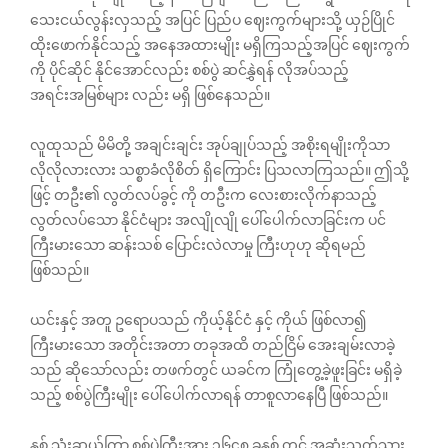
သေးငယ်လွန်းလှသည့် အပြင် ပြည်ပ ဈေးကွက်များသို့ ယှဉ်ပြိုင်
ထိုးဖောက်နိုင်သည့် အနေအထားမျိုး မရှိကြသည့်အပြင် ဈေးကွက်
ကို ပိုင်ဆိုင် နိုင်အောင်လည်း စစ်ပွဲ ဆင်နွှဲရန် လိုအပ်သည့်
အရင်းအမြစ်များ လည်း မရှိ ဖြစ်နေသည်။
လူထုသည် မိမိတို့ အချင်းချင်း အုပ်ချုပ်သည့် အစိုးရမျိုးကိုသာ
လိုလိုလားလား သစ္စာခံလိုစိတ် ရှိကြောင်း ပြသလာကြသည်။ ဤသို့
ဖြင့် တဦး၏ လွတ်လပ်ခွင့် ကို တဦးက လေးစားလိုက်နာသည့်
လွတ်လပ်သော နိုင်ငံများ အလျိုလျို ပေါ်ပေါက်လာခြင်းက ပင်
ကြီးမားသော ဆန်းသစ်‌ ပြောင်းလဲလာမှု ကြီးဟုဟု ဆိုရမည်
ဖြစ်သည်။
ယင်းနှင့် အတူ ဥရောပသည် ကိုယ့်နိုင်ငံ နှင့် ကိုယ် ဖြစ်လာ၍
ကြီးမားသော အတိုင်းအတာ တခုအထိ တည်ငြိမ် အေးချမ်းလာခဲ့
သည် ဆိုသော်လည်း တဖက်တွင် ယခင်က ကြုံတွေ့ခဲ့ဖူးခြင်း မရှိခဲ့
သည့် စစ်ပွဲကြီးမျိုး ပေါ်ပေါက်လာရန် တာစူလာနေပြီ ဖြစ်သည်။
နှစ် သုံးဆယ်ကြာ စစ်ပွဲကြီးအား ၁၆၄၈ ခုနှစ် တွင် အဆုံးသတ်သွား