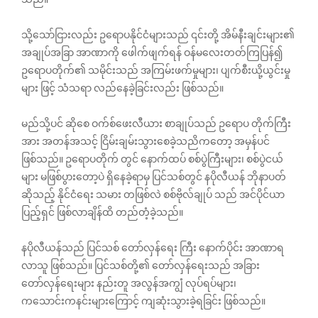
သို့သော်ငြားလည်း ဥရောပနိုင်ငံများသည် ၎င်းတို့ အိမ်နီးချင်းများ၏
အချုပ်အခြာ အာဏာကို ဖေါက်ဖျက်ရန် ဝန်မလေးတတ်ကြပြန်၍
ဥရောပတိုက်၏ သမိုင်းသည် အကြမ်းဖက်မှုများ၊ ပျက်စီးယို့ယွင်းမှု
များ ဖြင့် သံသရာ လည်နေခဲ့ခြင်းလည်း ဖြစ်သည်။
မည်သို့ပင် ဆိုစေ ဝက်စ်ဖေးလီယား စာချုပ်သည် ဥရောပ တိုက်ကြီး
အား အတန်အသင့် ငြိမ်းချမ်းသွားစေခဲ့သညိကတော့ အမှန်ပင်
ဖြစ်သည်။ ဥရောပတိုက် တွင် နောက်ထပ် စစ်ပွဲကြီးများ၊ စစ်ပွဲငယ်
များ မဖြစ်ပွားတော့ပဲ ရှိနေခဲ့ရာမှ ပြင်သစ်တွင် နပိုလီယန် ဘိုနာပတ်
ဆိုသည့် နိုင်ငံရေး သမား တဖြစ်လဲ စစ်ဗိုလ်ချုပ် သည် အင်ပိုင်ယာ
ပြည့်ရှင် ဖြစ်လာချိန်ထိ တည်တံ့ခဲ့သည်။
နပိုလီယန်သည် ပြင်သစ် တော်လှန်ရေး ကြီး နောက်ပိုင်း အာဏာရ
လာသူ ဖြစ်သည်။ ပြင်သစ်တို့၏ တော်လှန်ရေးသည် အခြား
တော်လှန်ရေးများ နည်းတူ အလွန်အကျွံ လုပ်ရပ်များ၊
ကသောင်းကနင်းများကြောင့် ကျဆုံးသွားခဲ့ရခြင်း ဖြစ်သည်။