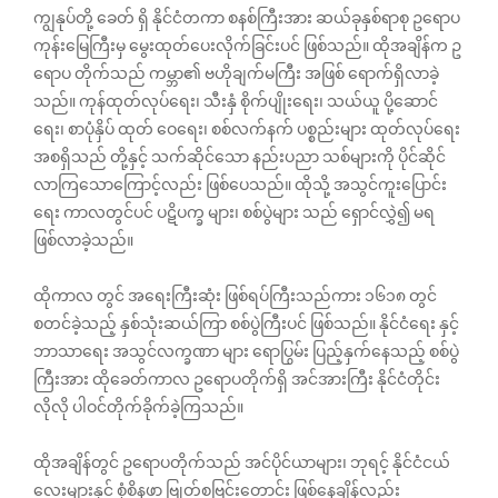
ကျွနုပ်တို့ ခေတ် ရှိ နိုင်ငံတကာ စနစ်ကြီးအား ဆယ်ခုနှစ်ရာစု ဥရောပ
ကုန်းမြေကြီးမှ မွေးထုတ်ပေးလိုက်ခြင်းပင် ဖြစ်သည်။ ထိုအချိန်က ဥ
ရောပ တိုက်သည် ကမ္ဘာ၏ ဗဟိုချက်မကြီး အဖြစ် ရောက်ရှိလာခဲ့
သည်။ ကုန်ထုတ်လုပ်ရေး၊ သီးနှံ စိုက်ပျိုးရေး၊ သယ်ယူ ပို့ဆောင်
ရေး၊ စာပုံနှိပ် ထုတ်‌ ဝေရေး၊ စစ်လက်နက် ပစ္စည်းများ ထုတ်လုပ်ရေး
အစရှိသည် တို့နှင့် သက်ဆိုင်သော နည်းပညာ သစ်များကို ပိုင်ဆိုင်
လာကြသောကြောင့်လည်း ဖြစ်ပေသည်။ ထိုသို့ အသွင်ကူးပြောင်း
ရေး ကာလတွင်ပင် ပဋိပက္ခ များ၊ စစ်ပွဲများ သည် ရှောင်လွှဲ၍ မရ
ဖြစ်လာခဲ့သည်။
ထိုကာလ တွင် အရေးကြီးဆုံး ဖြစ်ရပ်ကြီးသည်ကား ၁၆၁၈ တွင်
စတင်ခဲ့သည့် နှစ်သုံးဆယ်ကြာ စစ်ပွဲကြီးပင် ဖြစ်သည်။ နိုင်ငံရေး နှင့်
ဘာသာရေး အသွင်လက္ခဏာ များ ရောပြွမ်း ပြည့်နှက်‌နေသည့် စစ်ပွဲ
ကြီးအား ထိုခေတ်ကာလ ဥရောပတိုက်ရှိ အင်အားကြီး နိုင်ငံတိုင်း
လိုလို ပါဝင်တိုက်ခိုက်ခဲ့ကြသည်။
ထိုအချိန်တွင် ဥရောပတိုက်သည် အင်ပိုင်ယာများ၊ ဘုရင့် နိုင်ငံငယ်
လေးများနှင့် စုံစိနဖာ ဗြုတ်စဗြင်းတောင်း ဖြစ်နေချိန်လည်း