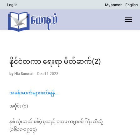
Myanmar
English
Log in
နိုင်ငံတကာ ရေးရာ မိတ်ဆက်(2)
by Hla Soewai
-
Dec 11 2023
အခန်းဆက်များဖတ်ရန်...
အပိုင်း (၁)
နှစ် သုံးဆယ် စစ်ပွဲ မှသည် ပထမ ကမ္ဘာစစ် ကြီး ဆီသို့
(၁၆၁၈-၁၉၁၄)