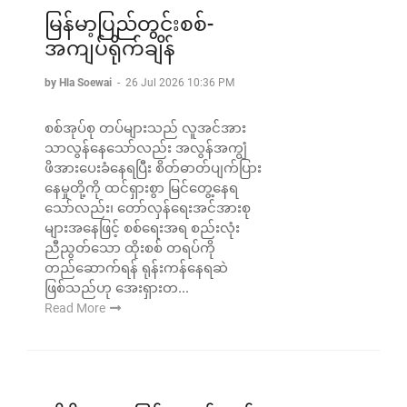
မြန်မာ့ပြည်တွင်းစစ်-
အကျပ်ရိုက်ချိန်
by Hla Soewai
-
26 Jul 2026 10:36 PM
စစ်အုပ်စု တပ်များသည် လူအင်အား
သာလွန်နေသော်လည်း အလွန်အကျွံ
ဖိအားပေးခံနေရပြီး စိတ်ဓာတ်ပျက်ပြား
နေမှုတို့ကို ထင်ရှားစွာ မြင်တွေ့နေရ
သော်လည်း၊ တော်လှန်ရေးအင်အားစု
များအနေဖြင့် စစ်ရေးအရ စည်းလုံး
ညီညွတ်သော ထိုးစစ် တရပ်ကို
တည်ဆောက်ရန် ရုန်းကန်နေရဆဲ
ဖြစ်သည်ဟု အေးရှားတ...
Read More