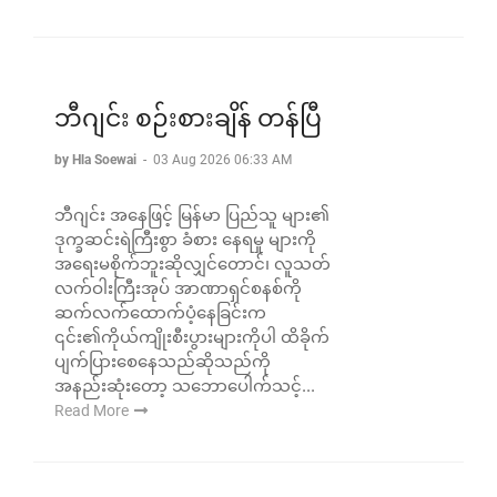
ဘီဂျင်း စဉ်းစားချိန် တန်ပြီ
by Hla Soewai
-
03 Aug 2026 06:33 AM
ဘီဂျင်း အနေဖြင့် မြန်မာ ပြည်သူ များ၏
ဒုက္ခဆင်းရဲကြီးစွာ ခံစား နေရမှု များကို
အရေးမစိုက်ဘူးဆိုလျှင်တောင်၊ လူသတ်
လက်ဝါးကြီးအုပ် အာဏာရှင်စနစ်ကို
ဆက်လက်ထောက်ပံ့နေခြင်းက
၎င်း၏ကိုယ်ကျိုးစီးပွားများကိုပါ ထိခိုက်
ပျက်ပြားစေနေသည်ဆိုသည်ကို
အနည်းဆုံးတော့ သဘောပေါက်သင့်...
Read More