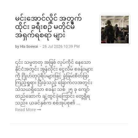
မင်းအောင်လှိုင် အတွက်
ထိုင်း ခရီးစဉ် မတိုင်မီ
အရှက်ရစရာ များ
by Hla Soewai
-
26 Jul 2026 10:39 PM
၎င်း သမ္မတတု အဖြစ် လုပ်ကိုင် နေသော
နိုင်ငံအတွင်း အွန်လိုင်း ငွေလိမ် စခန်းများ
ကို ဂြိုဟ်တုပုံရိပ်များဖြင့် ခွဲခြမ်းစိတ်ဖြာ
ကြည့်ရှုရာ၊ ပြီးခဲ့သည့် ခြောက်လအတွင်း
သံသယရှိသော စခန်း သစ် ၂၅ ခု ကျော်
တည်ဆောက် ချဲ့ထွင်ခဲ့ကြောင်း တွေ့ရှိရ
သည်။ ယခင်နှစ်က စစ်အုပ်စု၏ ...
Read More