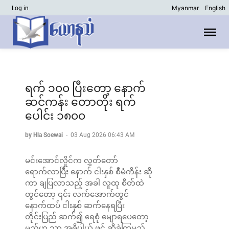
Myanmar
English
Log in
ရက် ၁၀၀ ပြီးတော့ နောက်
ဆင်ကန်း‌ တောတိုး ရက်
ပေါင်း ၁၈၀၀
by Hla Soewai
-
03 Aug 2026 06:43 AM
မင်းအောင်လှိုင်က လွှတ်ဝောာ်
ရောက်လာပြီး နောက် ငါးနှစ် စီမံကိန်း ဆို
ကာ ချပြလာသည့် အခါ လူထု စိတ်ထဲ
တွင်တော့ ၎င်း လက်အောက်တွင်
နောက်ထပ် ငါးနှစ် ဆက်နေရပြီး
တိုင်းပြည် ဆက်၍ ရေစုံ မျောရပေတော့
မည်ဟု သာ အဓိပ္ပါယ် ဖွင့် ဆိုခဲ့ကြမည်