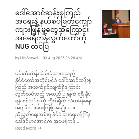
ဒေါ်အောင်ဆန်းစုကြည်
အရေးနဲ့ နယ်စပ်ဖြတ်ကျော်
ကျားဖြန့်မှုတွေအကြောင်း
အမေရိကန်လွှတ်တော်ကို
NUG တင်ပြ
by Hla Soewai
-
03 Aug 2026 06:28 AM
ဖမ်းဆီးထိန်းသိမ်းခံထားရသည့်
နိုင်ငံတော်အတိုင်ပင်ခံ ဒေါ်အောင်ဆန်းစု
ကြည် အသက်ရှင်လျက်ရှိကြောင်း
လွတ်လပ်သည့် အတည်ပြုချက် ရရှိ နိုင်
ရန် စစ်အုပ်စု ကို တိုက်ရိုက် သံတမန်ရေး
အရ ဖိအားပေးကြဖို့ အမျိုးသား
ညီညွတ်ရေးအစိုးရ နိုင်ငံခြားရေးဝန်ကြီး
ဒေါ်ဇင်မာအောင်က အမေရိကန်...
Read More