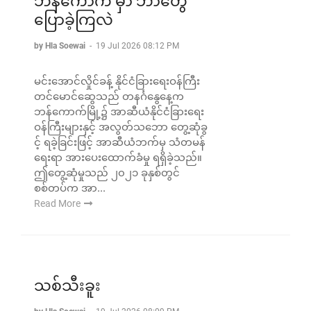
ဘန်ကောက် မှာ ဘာတွေ
ပြောခဲ့ကြလဲ
by Hla Soewai
-
19 Jul 2026 08:12 PM
မင်းအောင်လှိုင်ခန့် နိုင်ငံခြားရေးဝန်ကြီး
တင်မောင်ဆွေသည် တနင်္ဂနွေနေ့က
ဘန်ကောက်မြို့၌ အာဆီယံနိုင်ငံခြားရေး
ဝန်ကြီးများနှင့် အလွတ်သဘော တွေ့ဆုံခွ
င့် ရခဲ့ခြင်းဖြင့် အာဆီယံဘက်မှ သံတမန်
ရေးရာ အားပေးထောက်ခံမှု ရရှိခဲ့သည်။
ဤတွေ့ဆုံမှုသည် ၂၀၂၁ ခုနှစ်တွင်
စစ်တပ်က အာ...
Read More
သစ်သီးခူး