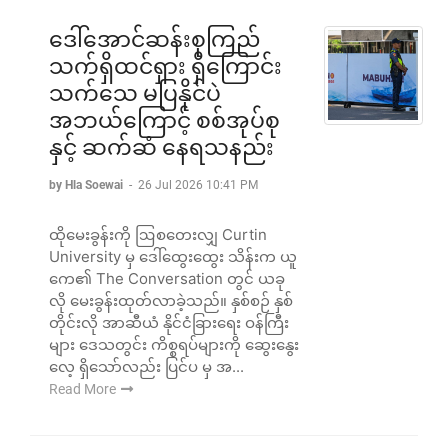
ဒေါ်အောင်ဆန်းစုကြည်
သက်ရှိထင်ရှား ရှိကြောင်း
သက်သေ မပြနိုင်ပဲ
အဘယ်ကြောင့် စစ်အုပ်စု
နှင့် ဆက်ဆံ နေရသနည်း
by Hla Soewai
-
26 Jul 2026 10:41 PM
ထိုမေးခွန်းကို ဩစတေးလျှ Curtin
University မှ ဒေါ်ထွေး‌ထွေး သိန်းက ယူ
ကေ၏ The Conversation တွင် ယခု
လို မေးခွန်းထုတ်လာခဲ့သည်။ နှစ်စဉ် နှစ်
တိုင်းလို အာဆီယံ နိုင်ငံခြားရေး ဝန်ကြီး
များ ဒေသတွင်း ကိစ္စရပ်များကို ‌‌ဆွေးနွေး
လေ့ ရှိသော်လည်း ပြင်ပ မှ အ...
Read More