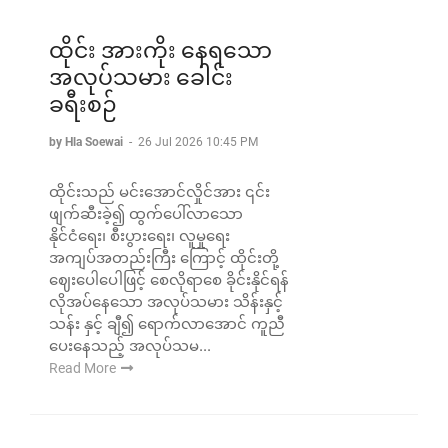
ထိုင်း အားကိုး နေရသော
အလုပ်သမား ခေါင်း
ခရီးစဉ်
by Hla Soewai
-
26 Jul 2026 10:45 PM
ထိုင်းသည် မင်းအောင်လှိုင်အား ၎င်း
ဖျက်ဆီးခဲ့၍ ထွက်‌ပေါ်လာသော
နိုင်ငံရေး၊ စီးပွားရေး၊ လူမှုရေး
အကျပ်အတည်းကြီး ကြောင့် ထိုင်းတို့
ဈေးပေါပေါဖြင့် စေလိုရာစေ ခိုင်းနိုင်ရန်
လိုအပ်နေသော အလုပ်သမား သိန်းနှင့်
သန်း နှင့် ချီ၍ ရောက်လာအောင် ကူညီ
ပေးနေသည့် အလုပ်သမ...
Read More