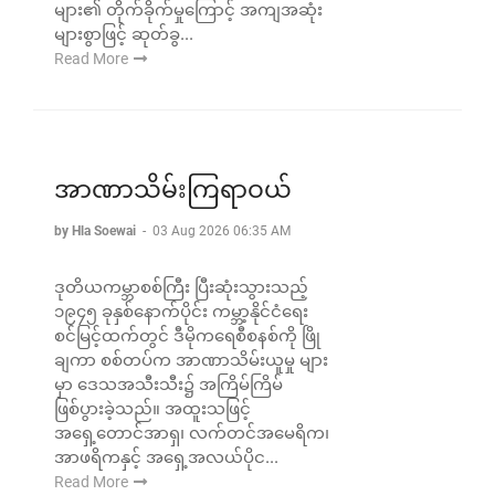
များ၏ တိုက်ခိုက်မှုကြောင့် အကျအဆုံး
များစွာဖြင့် ဆုတ်ခွ...
Read More
အာဏာသိမ်းကြရာဝယ်
by Hla Soewai
-
03 Aug 2026 06:35 AM
ဒုတိယကမ္ဘာစစ်ကြီး ပြီးဆုံးသွားသည့်
၁၉၄၅ ခုနှစ်နောက်ပိုင်း ကမ္ဘာ့နိုင်ငံရေး
စင်မြင့်ထက်တွင် ဒီမိုကရေစီစနစ်ကို ဖြို
ချကာ စစ်တပ်က အာဏာသိမ်းယူမှု များ
မှာ ဒေသအသီးသီး၌ အကြိမ်ကြိမ်
ဖြစ်ပွားခဲ့သည်။ အထူးသဖြင့်
အရှေ့တောင်အာရှ၊ လက်တင်အမေရိက၊
အာဖရိကနှင့် အရှေ့အလယ်ပိုင...
Read More