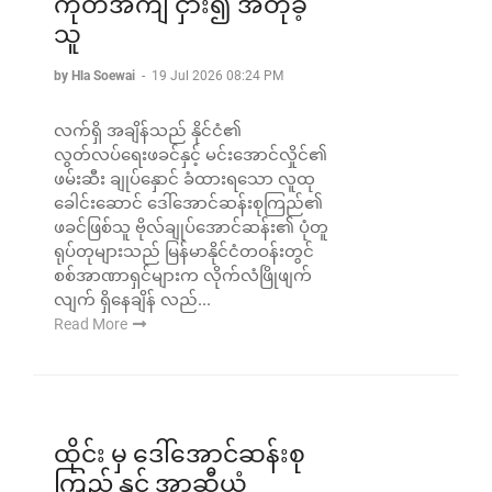
ကုတ်အင်္ကျီ ငှား၍ အံတုခဲ့
သူ
by Hla Soewai
-
19 Jul 2026 08:24 PM
လက်ရှိ အချိန်သည် နိုင်ငံ၏
လွတ်လပ်ရေးဖခင်နှင့် မင်းအောင်လှိုင်၏
ဖမ်းဆီး ချုပ်နှောင် ခံထားရသော လူထု
ခေါင်းဆောင် ဒေါ်အောင်ဆန်းစုကြည်၏
ဖခင်ဖြစ်သူ ဗိုလ်ချုပ်အောင်ဆန်း၏ ပုံတူ
ရုပ်တုများသည် မြန်မာနိုင်ငံတဝန်းတွင်
စစ်အာဏာရှင်များက လိုက်လံဖြိုဖျက်
လျက် ရှိနေချိန် လည်...
Read More
ထိုင်း မှ ‌ဒေါ်အောင်ဆန်းစု
ကြည် နှင့် အာဆီယံ