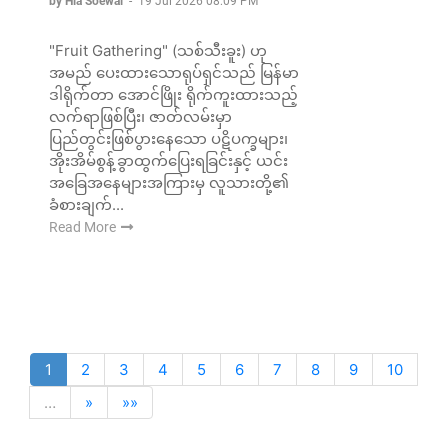
by Hla Soewai
-
19 Jul 2026 08:09 PM
"Fruit Gathering" (သစ်သီးခူး) ဟု
အမည် ပေးထားသောရုပ်ရှင်သည် မြန်မာ
ဒါရိုက်တာ အောင်ဖြိုး ရိုက်ကူးထားသည့်
လက်ရာဖြစ်ပြီး၊ ဇာတ်လမ်းမှာ
ပြည်တွင်းဖြစ်ပွားနေသော ပဋိပက္ခများ၊
အိုးအိမ်စွန့်ခွာထွက်ပြေးရခြင်းနှင့် ယင်း
အခြေအနေများအကြားမှ လူသားတို့၏
ခံစားချက်...
Read More
1
2
3
4
5
6
7
8
9
10
…
»
»»