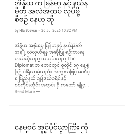
အိန္ဒိယ က မြန်မာ နှင့် နယ်န
မိတ် အလဲအထပ် လုပ်ဖို့
စီစဉ် နေဟု ဆို
by Hla Soewai
-
26 Jul 2026 10:32 PM
အိန္ဒိယ အစိုးရမှ မြန်မာနှင့် နယ်နိမိတ်
အချို့ လဲလှယ်ရန် အဆိုပြု စဉ်းစားနေ
တယ်ဆိုသည့် သတင်းသည် The
Diplomat စာ‌ စောင်တွင် ဇူလိုင် ၁၇ နေ့စွဲ
ဖြင့် ပါရှိလာခဲ့သည်။ အထူးသဖြင့် မဏိပူ
ရ ပြည်နယ် ချန်ဒယ်ခရိုင်နှင့်
စစ်ကိုင်းတိုင်း အတွင်း ရှိ ကဘော် ချိုင့...
Read More
နေမဝင် အင်ပိုင်ယာကြီး ကို