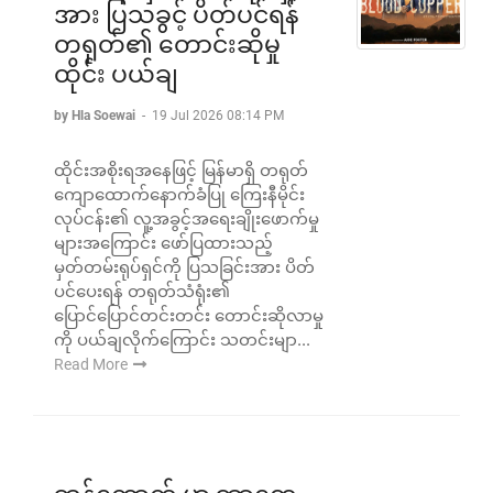
အား ပြသခွင့် ပိတ်ပင်ရန်
တရုတ်၏ တောင်းဆိုမှု
ထိုင်း ပယ်ချ
by Hla Soewai
-
19 Jul 2026 08:14 PM
ထိုင်းအစိုးရအနေဖြင့် မြန်မာရှိ တရုတ်
ကျောထောက်နောက်ခံပြု ကြေးနီမိုင်း
လုပ်ငန်း၏ လူ့အခွင့်အရေးချိုးဖောက်မှု
များအကြောင်း ဖော်ပြထားသည့်
မှတ်တမ်းရုပ်ရှင်ကို ပြသခြင်းအား ပိတ်
ပင်ပေးရန် တရုတ်သံရုံး၏
ပြောင်ပြောင်တင်းတင်း တောင်းဆိုလာမှု
ကို ပယ်ချလိုက်ကြောင်း သတင်းမျာ...
Read More