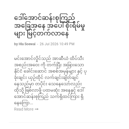
ဒေါ်အောင်ဆန်းစုကြည်
အခြေအနေ အပေါ် စိုးရိမ်မှု
များ မြင့်တက်လာနေ
by Hla Soewai
-
26 Jul 2026 10:49 PM
မင်းအောင်လှိုင်သည် အာဆီယံ ထိပ်သီး
အစည်းအဝေး ကို တက်ပြီး အခြားသော
နိုင်ငံ ခေါင်းဆောင် အစစ်အမှန်များ နှင့် ပု
ခုံးချင်း ယှဉ်ထိုင် လက်ချင်းချိတ်ချင်
နေသည်မှာ တပိုင်း သေနေသော်လည်း
ထိုသို့ ဖြစ်လာဖို့ ပထမဆုံး အနေနှင့် ဒေါ်
အောင်ဆန်းစုကြည် သက်ရှိထင်ကြား ရှိ
နေကြော...
Read More