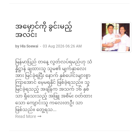
အမှောင်ကို ခွင်းမည့်
အလင်း
by Hla Soewai
-
03 Aug 2026 06:26 AM
မြန်မာပြည် တနေ့ လွတ်လပ်ရမည်ဟု သံ
န္နိဋ္ဌာန် ချထားသူ သူမ၏ မျက်နှာလေး
အား မြင်ခဲ့ရပြီး နောက် နှစ်ပေါင်းများစွာ
ကြာအောင် မေ့မရနိုင် ဖြစ်ခဲ့ရသည်။ သူ
မြင်ခဲ့ရသည့် အချိန်က အသက် ၁၆ နှစ်
သာ ရှိသေးသည့် အဖြူ အစိမ်း ဝတ်ထား
သော ကျောင်းသူ ကလေးတဦး သာ
ဖြစ်သည်။ တွေ့ရသ...
Read More