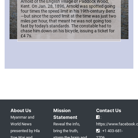
Arnold of the English village of Paddock Wood,
Kent. On Jan. 28, 1896, Arnold was spotted going
four times the speed limit in his 19th-century Benz
—but since the speed limit at the time was just two
miles per hour, that meant he was not going too
fast by today's standards. The constable had to
chase him down on his bicycle, issuing a ticket for
£4 7s.
About Us
Mission
Contact Us
Statement
Myanmar and
:
World News
Reveal the info,
https://www.facebook.c
presented by Hla
bring the truth,
: +1 403-681-
Soe Wai and
storm the brain and
2706