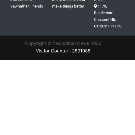
Yawnathan Friends
make things better
: 179,
Rundlehorn
Crescent NE,
Calgary T1Y1C5.
Copyright © Yawnathan News 2026
Visitor Counter : 2891988