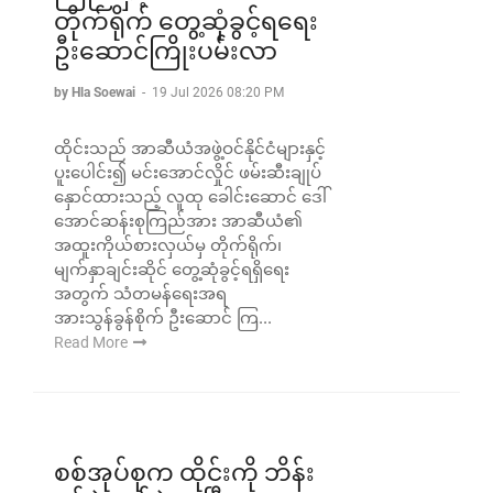
တိုက်ရိုက် ‌တွေ့ဆုံခွင့်ရရေး
ဦးဆောင်ကြိုးပမ်းလာ
by Hla Soewai
-
19 Jul 2026 08:20 PM
ထိုင်းသည် အာဆီယံအဖွဲ့ဝင်နိုင်ငံများနှင့်
ပူးပေါင်း၍ မင်းအောင်လှိုင် ဖမ်းဆီးချုပ်
နှောင်ထားသည့် လူထု ခေါင်းဆောင် ဒေါ်
အောင်ဆန်းစုကြည်အား အာဆီယံ၏
အထူးကိုယ်စားလှယ်မှ တိုက်ရိုက်၊
မျက်နှာချင်းဆိုင် တွေ့ဆုံခွင့်ရရှိရေး
အတွက် သံတမန်ရေးအရ
အားသွန်ခွန်စိုက် ဦးဆောင် ကြ...
Read More
စစ်အုပ်စုက ထိုင်းကို ဘိန်း