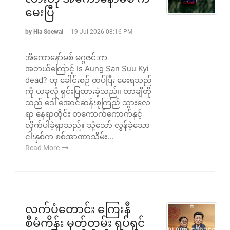
မေးပြီ
by Hla Soewai
-
19 Jul 2026 08:16 PM
အီကောနော်မစ် မဂ္ဂဇင်းက
အဘယ်ကြောင့် Is Aung San Suu Kyi
dead? ဟု ခေါင်းစဉ် တပ်ပြီး မေးရသည်
ကို ယခုလို ရှင်းပြထားခဲ့သည်။ တာချီတို
သည် ဒေါ် အောင်ဆန်းစုကြည် သွားလေ
ရာ နေရာတိုင်း တကောက်ကောက်နှင့်
လိုက်ပါခဲ့ရှာသည်။ သို့သော် လွန်ခဲ့သော
ငါးနှစ်က စစ်အာဏာသိမ်း...
Read More
လက်ပံတောင်း ကြေးနီ
စီမံကိန်း မှတ်တမ်း ရုပ်ရှင်