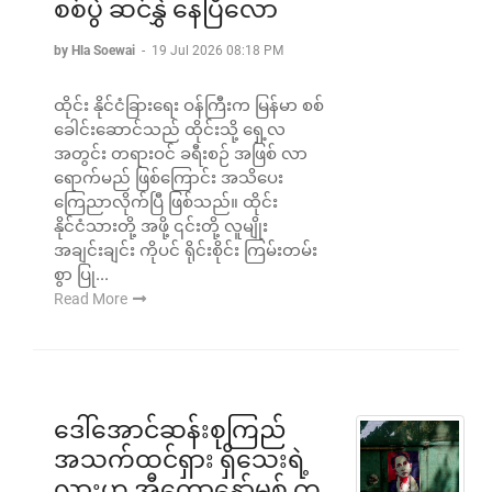
စစ်ပွဲ ဆင်နွှဲ နေပြီလော
by Hla Soewai
-
19 Jul 2026 08:18 PM
ထိုင်း နိုင်ငံခြားရေး ဝန်ကြီးက မြန်မာ စစ်
ခေါင်းဆောင်သည် ထိုင်းသို့ ရှေ့လ
အတွင်း တရားဝင် ခရီးစဉ် အဖြစ် လာ
ရောက်မည် ဖြစ်ကြောင်း အသိပေး
ကြေညာလိုက်ပြီ ဖြစ်သည်။ ထိုင်း
နိုင်ငံသားတို့ အဖို့ ၎င်းတို့ လူမျိုး
အချင်းချင်း ကိုပင် ရိုင်းစိုင်း ကြမ်းတမ်း
စွာ ပြု...
Read More
ဒေါ်အောင်ဆန်းစုကြည်
အသက်ထင်ရှား ရှိသေးရဲ့
လားဟု အီကောနော်မစ် က