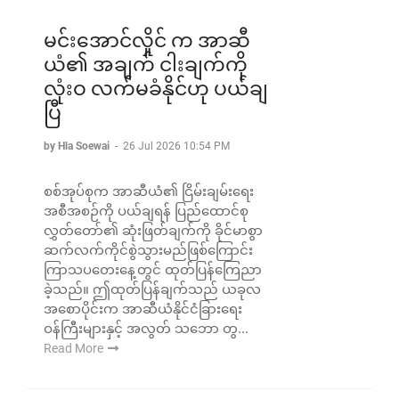
မင်းအောင်လှိုင် က အာဆီ
ယံ၏ အချက် ငါးချက်ကို
လုံးဝ လက်မခံနိုင်ဟု ပယ်ချ
ပြီ
by Hla Soewai
-
26 Jul 2026 10:54 PM
စစ်အုပ်စုက အာဆီယံ၏ ငြိမ်းချမ်းရေး
အစီအစဉ်ကို ပယ်ချရန် ပြည်ထောင်စု
လွှတ်တော်၏ ဆုံးဖြတ်ချက်ကို ခိုင်မာစွာ
ဆက်လက်ကိုင်စွဲသွားမည်ဖြစ်ကြောင်း
ကြာသပတေးနေ့တွင် ထုတ်ပြန်ကြေညာ
ခဲ့သည်။ ဤထုတ်ပြန်ချက်သည် ယခုလ
အစောပိုင်းက အာဆီယံနိုင်ငံခြားရေး
ဝန်ကြီးများနှင့် အလွတ် သဘော တွ...
Read More