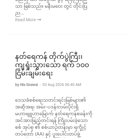
သာ ဖြစ်သည်။ မနီးမဝေး တွင် တိုင်းပြ
ည...
Read More
နတ်ရေကန် တိုက်ပွဲကြီး၊
ကျရှုံးသွားသော ရက် ၁၀၀
ငြိမ်းချမ်းရေး
by Hla Soewai
-
03 Aug 2026 06:40 AM
ဒေသခံစစ်ရေးသတင်းရင်းမြစ်များ၏
အဆိုအရ၊ အမ်း-ပဒန်းလမ်းပိုင်းရှိ
မဟာဗျူဟာမြောက် နတ်ရေကန်စခန်းကို
အင်အားဖြည့်တင်းရန် ကြိုးပမ်းခဲ့သော
စစ် အုပ်စု ၏ စစ်ယာဉ်တန်းမှာ ရက္ခိုင့်
တပ်တော် (AA) နှင့် ပူးပေါင်းတပ်ဖွဲ့