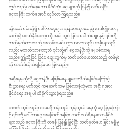
တွင် လည်ပတ်နေသော နိုင်ငံသုံး ငွေ များကို ပြန်၍ ဝယ်ယူပြီး
ငွေတန်ဖိုး တက်အောင် လုပ်လာကြရသည်။
သို့သော် ၎င်းတို့ရှိ ဒေါ်လာငွေများ ကုန်ခမ်းသွားသည့် အခါမျိုးတော့
ဆက်၍ မဝယ်နိုင်တော့၊ ထို အခါ တွင် ပြင်ပ ပေါက်ဈေး နှင့် ၎င်းတို့
သတ်မှတ်ထားသည် အလွန်အမင်း ကွာဟလာသည်။ အစိုးရသည်
လည်း မတတ်သာတော့ဘဲ ၎င်းတို့၏ ငွေတန်ဖိုးကို ချ ပစ်လာရ
သည်။ ဤသို့ဖြင် ပြင်ပ ဈေးကွက်မှ သတ်မှတ်ပေးထားသည့် တန်ဖိုး
ကို လက်ခံလိုက်ရခြင်းပင် ဖြစ်သည်။
အစိုးရမှ ထိုသို့ ငွေတန်ဖိုး မဖြစ်မနေ ချပေးလိုက်ရခြင်းကြောင့်
စီးပွားရေး ဖက်တွင် ကမောက်ကမ ဖြစ်လာခဲ့ယုံမက အစိုးရအား
နိုင်ငံရေး အရ ပါ ထိခိုက်သွားခဲ့ရသည်။
တဖက် တွင်လည်း အမေရိကန်သည် ကုန်သွယ်‌ ရေး ပို‌ ငွေ ပြမှုကြော
င့် ၎င်းတို့ ဒေါ်လာငွေ အမြောက်အမြား လက်ဝယ်ရှိနေသော နိုင်ငံ
များသည် ငွေတန်ဖိုးကို တဖန် ပြန်၍ မြှင့်ပြီး သတ်မှတ်ပေးခြင်း မရှိမှု