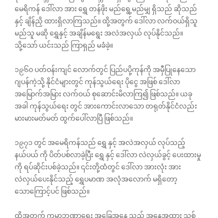
မေရိကန် ဒေါ်လာ အား ရွှေ တန်ဖိုး မည်ရွေ့မည်မျှ ရှိသည် ဆိုသည်
နှင့် ချိန်ညှိ ထားရှိလာကြသည်။ ထို့အတွက် ဒေါ်လာ လက်ဝယ်ရှိသူ
မည်သူ မဆို ရွှေနှင့် အချိန်မရွေး အလဲအလှယ် လုပ်နိုင်သည်။
သို့သော် ယင်းသည် ကြာရှည် မခံခဲ့။
၁၉၆၀ ပတ်ဝန်းကျင် လောက်တွင် ပြည်ပပို့ကုန်ကို အမှီပြုနေသော
ဂျပန်ကဲ့သို့ နိုင်ငံများတွင် ကုန်သွယ်ရေး ပိုငွေ အဖြစ် ဒေါ်လာ
အမြောက်အမြား လက်ဝယ် စုဆောင်းမိလာကြ၍ ဖြစ်သည်။ ယခု
အခါ ကုန်သွယ်ရေး တွင် အားကောင်းလာသော တရုတ်နိုင်ငံလည်း
မားမားမတ်မတ် ထွက်ပေါ်လာပြီ ဖြစ်သည်။
၁၉၇၁ တွင် အမေရိကန်သည် ရွှေ နှင့် အလဲအလှယ် လုပ်သည့်
နယ်ပယ် ကို ပိတ်ပစ်လာခဲ့ပြီး ရွှေ နှင့် ဒေါ်လာ လဲလှယ်ခွင့် ပေးထားမှု
ကို ရပ်ဆိုင်းပစ်ခဲ့သည်။ ၎င်းတို့ထံတွင် ဒေါ်လာ အားလုံး အား
လဲလှယ်ပေးနိုင်သည့် ရွှေပမာဏ အလုံအလောက် မရှိတော့
သောကြောင့်ပင် ဖြစ်သည်။
ထို့အတွက် ကမ္ဘာဘဏ္ဍာရေး အခြေအနေ သည် အနေအထား သစ်