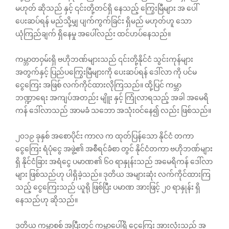
မဟုတ် ‌‌ဆိုသည် နှင့် ၎င်းတို့တင်ရှိ‌ နေသည့် ကြွေးမြီများ အ‌ ပေါ်
ပေးဆပ်ရန် မည်သို့မျှ ပျက်ကွက်ခြင်း ရှိမည် မဟုတ်ဟူ‌ သော
ယုံကြည်ချက် ရှိနေမှု အပေါ်လည်း ထင်ဟပ်နေသည်။
ကမ္ဘာတဝှမ်းရှိ ဗဟိုဘဏ်များသည် ၎င်းတို့နိုင်ငံ သွင်းကုန်များ
အတွက်နှင့် ပြည်ပကြွေးမြီများကို ပေးဆပ်ရန် ဒေါ်လာ ကို ပင်မ
ငွေကြေး အဖြစ် လက်ကိုင်ထားလိုကြသည်။ ထို့ပြင် ကမ္ဘာ
ဘဏ္ဍာရေး အကျပ်အတည်း မျိူး နှင့် ကြုံလာရသည့် အခါ အမေရိ
ကန် ဒေါ်လာသည် အာမခံ သဘော အသုံးဝင်နေ၍ လည်း ဖြစ်သည်။
၂၀၁၉ ခုနှစ် အစောပိုင်း ကာလ က ထုတ်ပြန်သော နိုင်ငံ တကာ
ငွေကြေး ရံပုံငွေ အဖွဲ့၏ အစီရင်ခံစာ တွင် နိုင်ငံတကာ ဗဟိုဘဏ်များ
ရှိ နိုင်ငံခြား အရံငွေ ပမာဏ၏ ၆၀ ရာနှုန်းသည် အမေရိကန် ‌ဒေါ်လာ
များ ဖြစ်သည်ဟု ပါရှိခဲ့သည်။ ဒုတိယ အများဆုံး လက်ကိုင်ထားကြ
သည့် ငွေကြေးသည် ယူရို ဖြစ်ပြီး ပမာဏ အားဖြင့် ၂၀ ရာနှုန်း ရှိ
နေသည်ဟု ဆိုသည်။
ဒုတိယ ကမ္ဘာစစ် အပြီးတွင် ကမ္ဘာပေါ်ရှိ ငွေကြေး အားလုံးသည် အ