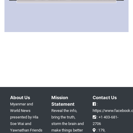
About Us
Mission
Contact Us
Statement
Myanmar and
:
World News
Reveal the info,
https://www.facebook.c
presented by Hla
bring the truth,
: +1 403-681-
Soe Wai and
storm the brain and
2706
Yawnathan Friends
make things better
: 179,