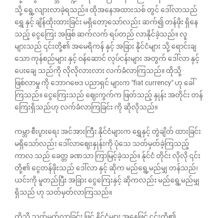
သို့ ရွေ့လျားလာခဲ့ရသည်။ ထိုအနေအထားသစ် တွင် ဒေါ်လာသည်
ရွှေ နှင့် ချိန်ထိုးထားခြင်း မရှိတော့သော်လည်း ဆက်၍ တန်ဖိုး ရှိနေ
သည့် ငွေကြေး အဖြစ် ဆက်လက် ရပ်တည် လာနိုင်ခဲ့သည်။ လူ
များသည် ‌၎င်းတို့၏ အမေရိကန် နှင့် အခြား နိုင်ငံများ သို့ ရောင်းချ
သော ကုန်စည်များ နှင့် ဝန်ဆောင် လုပ်ငန်းများ အတွက် ဒေါ်လာ နှင့်
ပေးချေ သည်ကို လိုလိုလားလား လက်ခံလာကြသည်။ ထိုသို့
ဖြစ်လာမှု ကို ဘောဂဗေဒ ပညာရှင် များက "fiat currency" ဟု ခေါ်
ကြသည်။ ငွေကြေးသည် ဈေးကွက်က ဖြတ်သည့် နှုန်း အတိုင်း တန်
ကြေးရှိသည်ဟု လက်ခံလာကြခြင်း ကို ဆိုလိုသည်။
ကမ္ဘာ စီးပွားရေး အင်အားကြီး နိုင်ငံများက ရွှေနှင့် တွဲချိတ် ထားခြင်း
မရှိသော်လည်း ဒေါ်လာဈေးနှုန်းကို ပုံသေ သတ်မှတ်ခဲ့ကြသည့်
ကာလ သည် ခေတ္တ ခဏသာ ကြာမြင့်ခဲ့သည်။ န်ုင်ငံ တိုင်း လိုလို ၎င်း
တို့၏ ငွေတန်ဖိုးသည် ဒေါ်လာ နှင့် ဆိုက မည်ရွေ့မည်မျှ တန်သည်၊
ယင်းကို မူတည်ပြီး အခြား ငွေကြေးနှင့် ဆိုကလည်း မည်ရွေ့မည်မျှ
ရှိသည် ဟု သတ်မှတ်လာကြသည်။
ထိုသို့ သတ်မှတ်လာခြင်း ဖြင့် နိုင်ငံများ အနေဖြင့် ၎င်းတို့၏