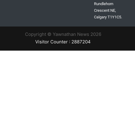
Rundlehorn
Crescent NE,
Calgary T1Y1C5.
Copyright © Yawnathan News 2026
Visitor Counter : 2887204