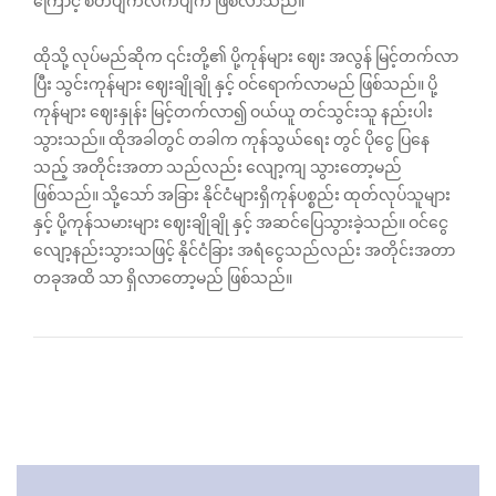
ကြောင့် စိတ်ပျက်လက်ပျက် ဖြစ်လာသည်။
ထိုသို့ လုပ်မည်ဆိုက ၎င်းတို့၏ ပို့ကုန်များ ဈေး အလွန် မြင့်တက်လာ
ပြီး သွင်းကုန်များ ဈေးချိုချို နှင့် ဝင်ရောက်လာမည် ဖြစ်သည်။ ပို့
ကုန်များ ဈေးနှုန်း မြင့်တက်လာ၍ ဝယ်ယူ တင်သွင်းသူ နည်းပါး
သွားသည်။ ထိုအခါတွင် တခါက ကုန်သွယ်ရေး တွင် ပိုငွေ ပြနေ
သည့် အတိုင်းအတာ သည်လည်း လျော့ကျ သွားတော့မည်
ဖြစ်သည်။ သို့သော် အခြား နိုင်ငံများရှိကုန်ပစ္စည်း ထုတ်လုပ်သူများ
နှင့် ပို့ကုန်သမားများ ဈေးချိုချို နှင့် အဆင်ပြေသွားခဲ့သည်။ ဝင်ငွေ
လျော့နည်းသွားသဖြင့် နိုင်ငံခြား အရံငွေသည်လည်း အတိုင်းအတာ
တခုအထိ သာ ရှိလာတော့မည် ဖြစ်သည်။