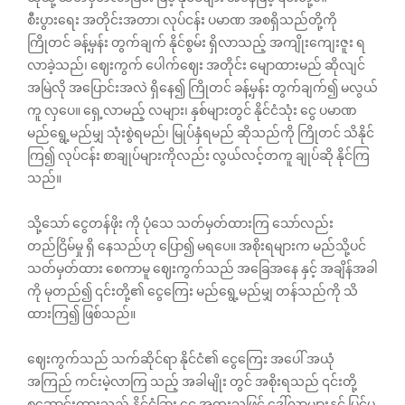
စီးပွားရေး အတိုင်းအတာ၊ လုပ်ငန်း ပမာဏ အစရှိသည်တို့ကို
ကြိုတင် ခန့်မှန်း တွက်ချက် နိုင်စွမ်း ရှိလာသည့် အကျိုးကျေးဇူး ရ
လာခဲ့သည်၊ ‌ဈေးကွက် ပေါက်ဈေး အတိုင်း မျောထားမည် ဆိုလျင်
အမြဲလို အပြောင်းအလဲ ရှိနေ၍ ကြိုတင် ခန့်မှန်း တွက်ချက်၍ မလွယ်
ကူ လှပေ။ ရှေ့လာမည့် လများ၊ နှစ်များတွင် နိုင်ငံသုံး ငွေ ပမာဏ
မည်ရွေ့မည်မျှ သုံးစွဲရမည်၊ မြုပ်နှံရမည် ဆိုသည်ကို ကြိုတင် သိနိုင်
ကြ၍ လုပ်ငန်း စာချုပ်များကိုလည်း လွယ်လင့်တကူ ချုပ်ဆို နိုင်ကြ
သည်။
သို့သော် ငွေတန်ဖိုး ကို ပုံသေ သတ်မှတ်ထားကြ‌ သော်လည်း
တည်ငြိမ်မှု ရှိ‌ နေသည်ဟု ပြော၍ မရပေ။ အစိုးရများက မည်သို့ပင်
သတ်မှတ်ထား‌ စေကာမူ ဈေးကွက်သည် အခြေအနေ နှင့် အချိန်အခါ
ကို မုတည်၍ ၎င်းတို့၏ ငွေကြေး မည်ရွေ့မည်မျှ တန်သည်ကို သိ
ထားကြ၍ ဖြစ်သည်။
ဈေးကွက်သည် သက်ဆိုင်ရာ နိုင်ငံ၏ ငွေကြေး အပေါ် အယုံ
အကြည် ကင်းမဲ့လာကြ သည့် အခါမျိုး တွင် အစိုးရသည် ၎င်းတို့
စုဆောင်းထားသည့် နိုင်ငံခြား ငွေ အထူးသဖြင့် ဒေါ်လာများနှင့် ပြင်ပ