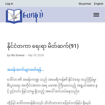
Myanmar
English
Log in
နိုင်ငံတကာ ရေးရာ မိတ်ဆက်(91)
by Hla Soewai
-
Sep 30 2024
အခန်းဆက်များဖတ်ရန်...
ဒေါ်လာ ၏ အခန်းကဏ္ဍ သည် အမေရိကန်၏ နိုင်ငံရေး တည်ငြိမ်မှု၊
စီးပွားရေး အတိုင်းအတာ အရ ပမာဏ ကြီးမားသည့် အရွယ်အစား နှ
င့် ပွင့်လင်း မြင်သာမှု ရှိသည့် အပေါ် ထင်ဟပ်နေသည်။
ထို့ပြင် ဒေါ်လာတန်ဖိုးသည် သိသိသာသာ ပြောင်းလဲခြင်း ရှိမည်