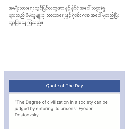
အမျိုးသားရေး သွင်ပြင်လက္ခဏာ နှင့် နိုင်ငံ အပေါ် သစ္စာခံမှု
များသည် မိမိလူမျိုးစု၊ ဘာသာရေးနှင့် ဂိုဏ်း ဂဏ အပေါ် မူတည်ပြီး
ကွာခြားနေကြသည်။
Quote of The Day
“The Degree of civilization in a society can be
judged by entering its prisons” Fyodor
Dostoevsky