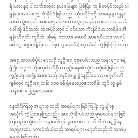
ရီးယား နှင့် ပါလက်စတိုင်း နယ်မြေများ ဖြစ်ပြီး၊ ကျန် တပိုင်းသည် ပါ
ရှန်းပင်လယ်ကွေ့ ကိုးနိုင်ငံ ဖြစ်သည်။ ထိုအပိုင်းကို အာရေဗျ ကျွန်း
ဆယ် သို့မဟုတ် အာရေဗျ ပင်လယ် ကွေ့ဟုလည်း သ‌ဘောကျသလို
ခေါ် ဆို နိုင်သည်၊ ထိုအပိုင်းတွင် ပါဝင်သော ကိုးနိုင်ငံမှာ ဘာရိန်း၊ အီ
ရန်၊ အီရတ်၊ ကူဝိတ်၊ အိုမန်၊ ကာတာ၊ ဆော်ဒီ အာရေဗီယား၊ အာရပ်
စော်ဘွားများ ပြည်ထောင်စု (ယူအေအီး) နှင့် ယီမင် တို့ ဖြစ်ကြသည်။
အရှေ့အလယ်ပိုင်း ဒေသရှိ လူဦးရေ စုစုပေါင်းသည် သန်း ၄၅၀ ခန့်
ရှိပြီး တရုတ် သို့မဟုတ် အိန္ဒိယ လူဦးရေ၏ သုံးပုံတပုံခန့် ဖြစ်သည်။
လူဦးရေ အချိုးအစားသည် အညီအမျှ ရှိနေခြင်းတော့ မဟုတ်၊ အီ
ဂျစ်တွင် လူဦးရေ သန်း ၁၀၀ ခန့် ရှိနေသည်။ ဘာရိန်း တွင် လူ နှစ်
သန်းပင် မပြည့်သေးပေ။
နေထိုင်ကြသူ အများစု သည် အာရပ်များ ဖြစ်ကြပြီး လူမျိုးစု
အလိုက် ကွဲပြားနေကြသည်။ အားလုံးနီးပါးသည် မူဆလင်များ ဖြစ်
ကြသည်၊ သို့သော် ကမ္ဘာပေါ်တွင် မူဆလင် ၁.၈ ဘီလီယံ ခန့် ရှိနေ
သည့်အထဲမှ လေးပုံသုံးပုံသည် အာရပ်များ မဟုတ်သည်ကို သတိမူ
ရမည် ဖြစ်သည်။