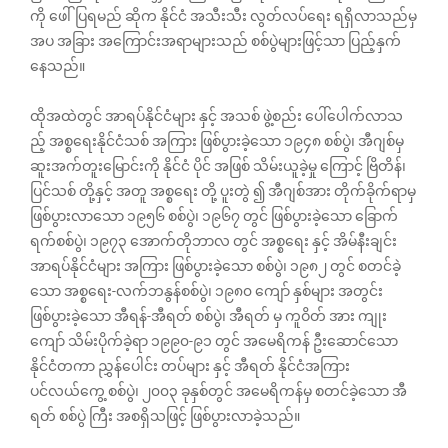
ကို ဖေါ်ပြရမည် ဆိုက နိုင်ငံ အသီးသီး လွတ်လပ်ရေး ရရှိလာသည်မှ
အပ အခြား အကြောင်းအရာများသည် စစ်ပွဲများဖြင့်သာ ပြည့်နှက်
နေသည်။
ထိုအထဲတွင် အာရပ်နိုင်ငံများ နှင့် အသစ် ဖွဲ့စည်း ပေါ်ပေါက်လာသ
ည့် အစ္စရေးနိုင်ငံသစ် အကြား ဖြစ်ပွားခဲ့သော ၁၉၄၈ စစ်ပွဲ၊ အီဂျစ်မှ
ဆူးအက်တူးမြောင်းကို နိုင်ငံ ပိုင် အဖြစ် သိမ်းယူခဲ့မှု ကြောင့် ဗြိတိန်၊
ပြင်သစ် တို့နှင့် အတူ အစ္စရေး တို့ ပူးတွဲ ၍ အီဂျစ်အား တိုက်ခိုက်ရာမှ
ဖြစ်ပွားလာသော ၁၉၅၆ စစ်ပွဲ၊ ၁၉၆၇ တွင် ဖြစ်ပွားခဲ့သော ခြောက်
ရက်စစ်ပွဲ၊ ၁၉၇၃ အောက်တိုဘာလ တွင် အစ္စရေး နှင့် အိမ်နီးချင်း
အာရပ်နိုင်ငံများ အကြား ဖြစ်ပွားခဲ့သော စစ်ပွဲ၊ ၁၉၈၂ တွင် စတင်ခဲ့
သော အစ္စရေး-လက်ဘနွန်စစ်ပွဲ၊ ၁၉၈၀ ကျော် နှစ်များ အတွင်း
ဖြစ်ပွားခဲ့သော အီရန်-အီရတ် စစ်ပွဲ၊ အီရတ် မှ ကူဝိတ် အား ကျုး‌
ကျော် သိမ်းပိုက်ခဲ့ရာ ၁၉၉၀-၉၁ တွင် အမေရိကန် ဦးဆောင်သော
နိုင်ငံတကာ ညွှန်ပေါင်း တပ်များ နှင့် အီရတ် နိုင်ငံအကြား
ပင်လယ်ကွေ့ စစ်ပွဲ၊ ၂၀၀၃ ခုနှစ်တွင် အမေရိကန်မှ စတင်ခဲ့သော အီ
ရတ် စစ်ပွဲ ကြီး အစရှိသဖြင့် ဖြစ်ပွားလာခဲ့သည်။