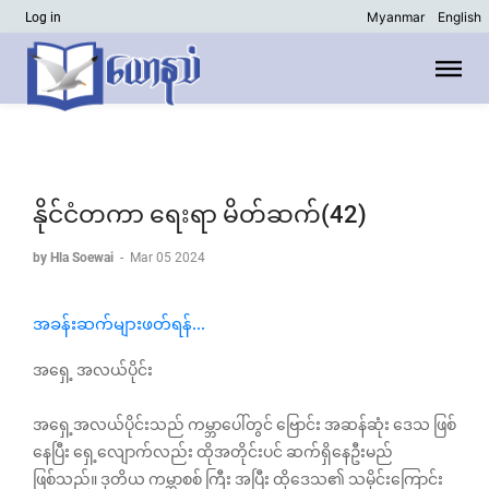
Myanmar
English
Log in
နိုင်ငံတကာ ရေးရာ မိတ်ဆက်(42)
by Hla Soewai
-
Mar 05 2024
အခန်းဆက်များဖတ်ရန်...
အရှေ့ အလယ်ပိုင်း
အရှေ့အလယ်ပိုင်းသည် ကမ္ဘာပေါ်တွင် ‌ဗြောင်း အဆန်ဆုံး ဒေသ ဖြစ်
နေပြီး ရှေ့လျောက်လည်း ထိုအတိုင်းပင် ဆက်ရှိနေဦးမည်
ဖြစ်သည်။ ဒုတိယ ကမ္ဘာစစ် ကြီး အပြီး ထို‌ဒေသ၏ သမိုင်းကြောင်း