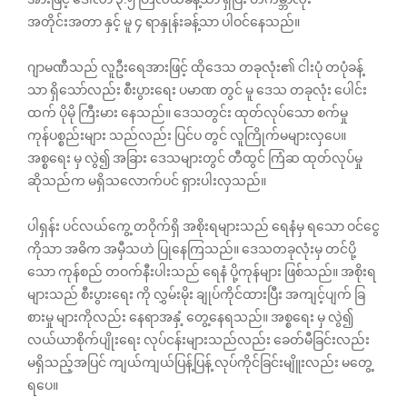
အတိုင်းအတာ နှင့် မူ ၄ ရာနှုန်းခန့်သာ ပါဝင်နေသည်။
ဂျာမဏီသည် လူဦးရေအားဖြင့် ထို‌ဒေသ တခုလုံး၏ ငါးပုံ တပုံခန့်
သာ ရှိသော်လည်း စီးပွားရေး ပမာဏ တွင် မူ ဒေသ တခုလုံး ပေါင်း
ထက် ပိုမို ကြီးမား နေသည်။ ‌ဒေသတွင်း ထုတ်လုပ်သော စက်မှု
ကုန်ပစ္စည်းများ သည်လည်း ပြင်ပ တွင် လူကြိုက်မများလှ‌ပေ။
အစ္စရေး မှ လွဲ၍ အခြား ဒေသများတွင် တီထွင် ကြံဆ ထုတ်လုပ်မှု
ဆိုသည်က မရှိသလောက်ပင် ရှားပါးလှသည်။
ပါရှန်း ပင်လယ်ကွေ့ တဝိုက်ရှိ အစိုးရများသည် ရေနံမှ ရသော ဝင်ငွေ
ကိုသာ အဓိက အမှီသဟဲ ပြုနေကြသည်။ ဒေသတခုလုံးမှ တင်ပို့
သော ကုန်စည် တဝက်နီးပါးသည် ရေနံ ပို့ကုန်များ ဖြစ်သည်။ အစိုးရ
များသည် စီးပွားရေး ကို လွှမ်းမိုး ချုပ်ကိုင်ထားပြီး အကျင့်ပျက် ခြ
စားမှု များကိုလည်း နေရာအနှံ့ တွေ့နေရသည်။ အစ္စရေး မှ လွဲ၍
လယ်ယာစိုက်ပျိုးရေး လုပ်ငန်းများသည်လည်း ခေတ်မီခြင်းလည်း
မရှိသည့်အပြင် ကျယ်ကျယ်ပြန့်ပြန့် လုပ်ကိုင်ခြင်းမျိူးလည်း မတွေ့
ရပေ။