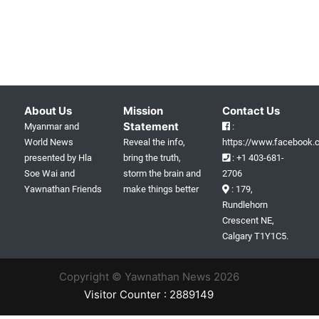
About Us
Mission
Contact Us
Statement
Myanmar and
:
World News
Reveal the info,
https://www.facebook.c
presented by Hla
bring the truth,
: +1 403-681-
Soe Wai and
storm the brain and
2706
Yawnathan Friends
make things better
: 179,
Rundlehorn
Crescent NE,
Calgary T1Y1C5.
Copyright © Yawnathan News 2026
Visitor Counter : 2889149