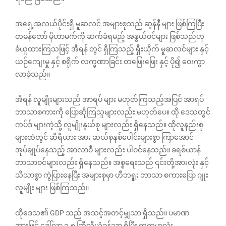
အရှေ့အလယ်ပိုင်းရှိ မူဆလင် အများစုသည် ဆွန်နီ များ ဖြစ်ကြပြီး
တမန်တော် မိုဟာမက်ကို ဆက်ခံရမည့် အနွယ်ဝင်များ ဖြစ်သည်ဟု
ခံယူထားကြသဖြင့် အီရန် တွင် ရှိကြသည့် ရှီးယိုက် မူဆလင်များ နှင့်
ယဉ်ကျေးမှု နှင့် စရိုက် လက္ခဏာခြင်း တဖြေးဖြေး နှင့် ပို၍ ဝေးကွာ
လာခဲ့သည်။
အီရန် လူမျိုးများသည် အာရပ် များ မဟုတ်ကြသည့်အပြင် အာရပ်
ဘာသာစကားကို ပြောဆိုကြသူများလည်း မဟုတ်ပေ။ ထို ဒေသတွင်
ကပ်ဒ် များကဲ့သို့ လူမျိုးနွယ်စု များလည်း ရှိနေသည်။ ထိုလူနည်းစု
များထဲတွင် ဆီရီယား အား ဆယ်စုနှစ်ပေါင်းများစွာ ကြာအောင်
အုပ်ချုပ်နေသည့် အာလာဝီ များလည်း ပါဝင်နေသည်။ ခရစ်ယာန်
ဘာသာဝင်များလည်း ရှိနေသည်။ အစ္စရေးသည် ၎င်းတို့အားလုံး နှင့်
သိသာစွာ ကွဲပြားနေပြီး အများစုမှာ ဟီဘရူး ဘာသာ စကားပြော ဂျုး
လူမျိုး များ ဖြစ်ကြသည်။
ထိုဒေသ၏ GDP သည် အသင့်အတင့်မျှသာ ရှိသည်။ ပမာဏ
အားဖြင့် ဒေါ်လာ ၃.၅ တြီလီယံခန့်သာ ရှိပြီး တကမ္ဘာလုံး