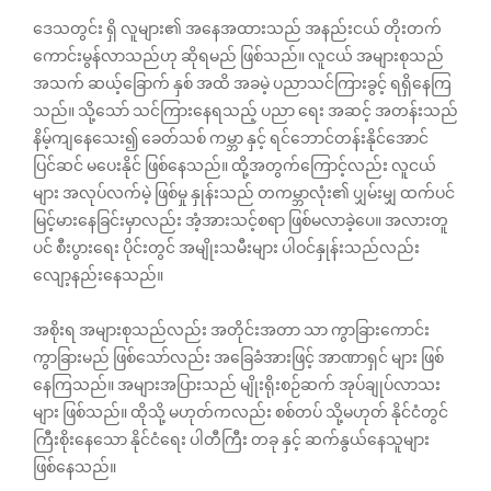
ဒေသတွင်း ရှိ လူများ၏ အနေအထားသည် အနည်းငယ် တိုးတက်
ကောင်းမွန်လာသည်ဟု ဆိုရမည် ဖြစ်သည်။ လူငယ် အများစုသည်
အသက် ဆယ့်ခြောက် နှစ် အထိ အခမဲ့ ပညာသင်ကြားခွင့် ရရှိနေကြ
သည်။ သို့သော် သင်ကြားနေရသည့် ပညာ ရေး အဆင့် အတန်းသည်
နိမ့်ကျနေသေး၍ ခေတ်သစ် ကမ္ဘာ နှင့် ရင်ဘောင်တန်းနိုင်အောင်
ပြင်ဆင် ‌မပေးနိုင် ဖြစ်နေသည်။ ထို့အတွက်ကြောင့်လည်း လူငယ်
များ အလုပ်လက်မဲ့ ဖြစ်မှု နှုန်းသည် တကမ္ဘာလုံး၏ ပျှမ်းမျှ ထက်ပင်
မြင့်မားနေခြင်းမှာလည်း အံ့အားသင့်စရာ ဖြစ်မလာခဲ့ပေ။ အလားတူ
ပင် စီးပွားရေး ပိုင်းတွင် အမျိုးသမီးများ ပါဝင်နှုန်းသည်လည်း
လျော့နည်းနေသည်။
အစိုးရ အများစုသည်လည်း အတိုင်းအတာ သာ ကွာခြားကောင်း
ကွာခြားမည် ဖြစ်သော်လည်း အခြေခံအားဖြင့် အာဏာရှင် များ ဖြစ်
နေကြသည်။ အများအပြားသည် မျိုးရိုးစဉ်ဆက် အုပ်ချုပ်လာသး
များ ဖြစ်သည်။ ထိုသို့ မဟုတ်ကလည်း စစ်တပ် သို့မဟုတ် နိုင်ငံတွင်
ကြီးစိုးနေသော နိုင်ငံရေး ပါတီကြီး တခု နှင့် ဆက်နွယ်နေသူများ
ဖြစ်‌နေသည်။