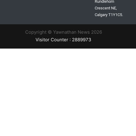
Rundlehorn
Crescent NE,
Calgary T1Y1C5.
Copyright © Yawnathan News 2026
Visitor Counter : 2889973