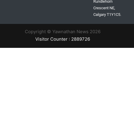
Rundlehorn
Crescent NE,
Calgary T1Y1C5.
Copyright © Yawnathan News 2026
Visitor Counter : 2889726