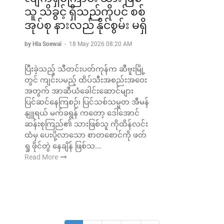
သူ သိခွင့် ရှိသည်ကိုပင် စစ်
အုပ်စု နားလည် နိုင်စွမ်း မရှိ
by Hla Soewai
-
18 May 2026 08:20 AM
ပြီးခဲ့သည့် သီတင်းပတ်ကုန်က ဆီဗူးမြို့
တွင် ကျင်းပမည့် ထိပ်သီးအစည်းအဝေး
အတွက် အာဆီယံခေါင်းဆောင်များ
ပြင်ဆင်နေကြစဉ်၊ ပြင်သစ်သမ္မတ အီမန်
နျူရယ် မက်ခရွန် ကတော့ ဒေါ်အောင်
ဆန်းစုကြည်၏ သားဖြစ်သူ ကိုထိန်လင်း
ထံမှ ပေးပို့လာသော စာတစောင်ကို ဖတ်
ရှု ဖိုင်တွဲ နေချိန် ဖြစ်သ...
Read More