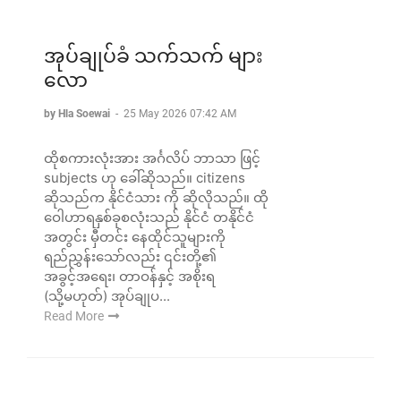
အုပ်ချုပ်ခံ သက်သက် များ
လော
by Hla Soewai
-
25 May 2026 07:42 AM
ထိုစကားလုံးအား အင်္ဂလိပ် ဘာသာ ဖြင့်
subjects ဟု ခေါ်ဆိုသည်။ citizens
ဆိုသည်က နိုင်ငံသား ကို ဆိုလိုသည်။ ထို
ဝေါဟာရနှစ်ခုစလုံးသည် နိုင်ငံ တနိုင်ငံ
အတွင်း မှီတင်း နေထိုင်သူများကို
ရည်ညွှန်းသော်လည်း ၎င်းတို့၏
အခွင့်အရေး၊ တာဝန်နှင့် အစိုးရ
(သို့မဟုတ်) အုပ်ချုပ...
Read More