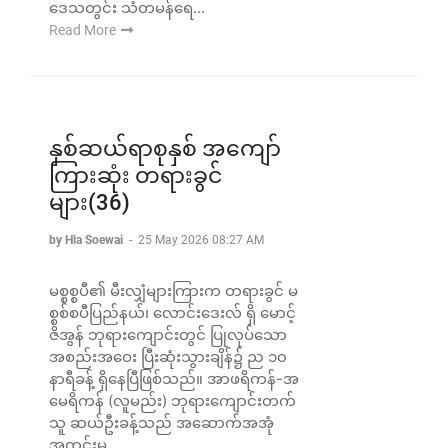
ဒေသတွင်း သံတမန်ရေ...
Read More
နှစ်ဆယ်ရာစုနှစ် အကျော်
ကြားဆုံး တရားခွင်
များ(36)
by Hla Soewai
-
25 May 2026 08:27 AM
မစ္စစ္စပီ၏ မီးလျှံများကြားက တရားခွင် မ
စ္စစ်စပီပြည်နယ်၊ လောင်းဒေးလ် ရှိ မောင့်
ဇိအွန် ဘုရားကျောင်းတွင် ပြုလုပ်သော
အစည်းအဝေး ပြီးဆုံးသွားချိန်၌ ည ၁၀
နာရီခန့် ရှိနေပြီဖြစ်သည်။ အာဖရိကန်-အ
မေရိကန် (လူမည်း) ဘုရားကျောင်းတက်
သူ ဆယ်ဦးခန့်သည် အဆောက်အအုံ
အတွင်းမှ...