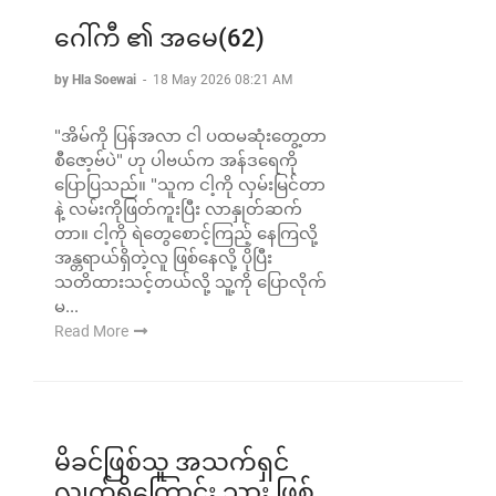
ဂေါ်ကီ ၏ အမေ(62)
by Hla Soewai
-
18 May 2026 08:21 AM
"အိမ်ကို ပြန်အလာ ငါ ပထမဆုံးတွေ့တာ
စီဇော့ဗ်ပဲ" ဟု ပါဗယ်က အန်ဒရေကို
ပြောပြသည်။ "သူက ငါ့ကို လှမ်းမြင်တာ
နဲ့ လမ်းကိုဖြတ်ကူးပြီး လာနှုတ်ဆက်
တာ။ ငါ့ကို ရဲတွေစောင့်ကြည့် နေကြလို့
အန္တရာယ်ရှိတဲ့လူ ဖြစ်နေလို့ ပိုပြီး
သတိထားသင့်တယ်လို့ သူ့ကို ပြောလိုက်
မ...
Read More
မိခင်ဖြစ်သူ အသက်ရှင်
လျက်ရှိကြောင်း သား ဖြစ်