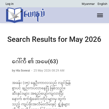
Myanmar
English
Log in
Search Results for May 2026
ဂေါ်ကီ ၏ အမေ(63)
by Hla Soewai
-
25 May 2026 08:29 AM
အခန်း (၁၅) နွေဦးကာလသည် လျင်မြန်
စွာပင် ချဉ်းကပ်လာနေပြီ ဖြစ်သည်။
ဆီးနှင်းများ အရည်ပျော်ကျလာပြီး
နောက် စက်ရုံခေါင်းတိုင်များမှ ထွက်
သည့် ကျပ်ခိုးအလိမ်းလိမ်းနှင့် ရွှံ့နွံများ