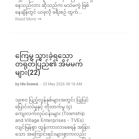
နေသည်လား ဆိုသည်က မသဲမကွဲ ဖြစ်
နေချိန်တွင် ယခုလို ခရီးစဉ် ထွက်...
Read More
ကြေမွ သွားခဲ့ရသော
တရုတ်ပြည်၏ အိမ်မက်
များ(22)
by Hla Soewai
-
25 May 2026 08:18 AM
၁၉၈၀ ပြည့်လွန်နှစ်များအတွင်း ပြုပြင်
ပြောင်းလဲမှုနှင့် တိုးတက်မှု (၄)
ကျေးလက်လုပ်ငန်းများ (Township
and Village Enterprises - TVEs)
လျင်မြန်စွာ ထွန်းကားလာစေရန် အခြား
သော အကြောင်းရင်းများစွာကလည်း