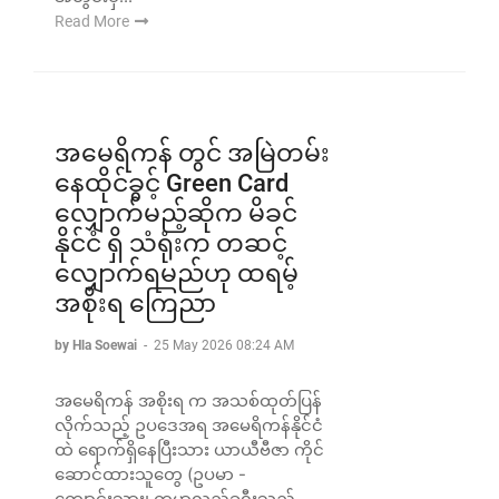
Read More
အမေရိကန် တွင် အမြဲတမ်း
နေထိုင်ခွင့် Green Card
လျှောက်မည့်ဆိုက မိခင်
နိုင်ငံ ရှိ သံရုံးက တဆင့်
လျှောက်ရမည်ဟု ထရမ့်
အစိုးရ ကြေညာ
by Hla Soewai
-
25 May 2026 08:24 AM
အမေရိကန် အစိုးရ က အသစ်ထုတ်ပြန်
လိုက်သည့် ဥပဒေအရ အမေရိကန်နိုင်ငံ
ထဲ ရောက်ရှိနေပြီးသား ယာယီဗီဇာ ကိုင်
ဆောင်ထားသူတွေ (ဥပမာ -
ကျောင်းသား၊ ကမ္ဘာလှည့်ခရီးသည်