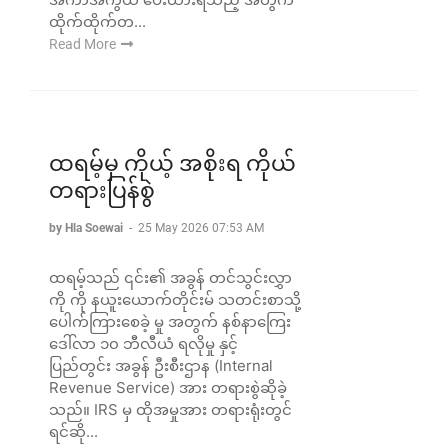
ထိုက်ထိုက်တ...
Read More
ထရမ့်မှ ကိုယ့် အစိုးရ ကိုယ်
တရားပြန်စွဲ
by Hla Soewai
-
25 May 2026 07:53 AM
ထရမ့်သည် ၎င်း၏ အခွန် တင်သွင်းလွှာ
ကို ကို နယူးယောက်တိုင်းမ် သတင်းစာသို့
ပေါက်ကြားစေခဲ့ မှု အတွက် နစ်နာကြေး
ဒေါ်လာ ၁၀ ဘီလီယံ ရလိုမှု နှင့်
ပြည်တွင်း အခွန် ဦးစီးဌာန (Internal
Revenue Service) အား တရားစွဲဆိုခဲ့
သည်။ IRS မှ ထိုအမှုအား တရားရုံးတွင်
ရင်ဆို...