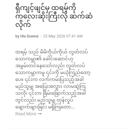
ရှီကျင့်ဖျင်မှ ထရမ့်ကို
ကလေးဆိုးကြီးလို ဆက်ဆံ
လိုက်
by Hla Soewai
-
25 May 2026 07:41 AM
ထရမ့် သည် မိမိကိုယ်ကိုယ် လွတ်လပ်
သောကမ္ဘာ၏ ခေါင်းဆောင်ဟု
အမွှမ်းတင်နေသော်လည်း လွတ်လပ်
သောကမ္ဘာကမူ ၎င်းကို မယုံကြည်တော့
ပေ။ ၎င်းက လက်ကမ်းပြသည့်အခါ
မည်သူမျှ အပြေးအလွှား လာမဆွဲကြ
သလို၊ ၎င်းက ခြိမ်းခြောက်သည့်အခါ
တွင်လည်း မည်သူမျှ တုန်လှုပ်
ချောက်ချားခြင်း မရှိကြတော...
Read More