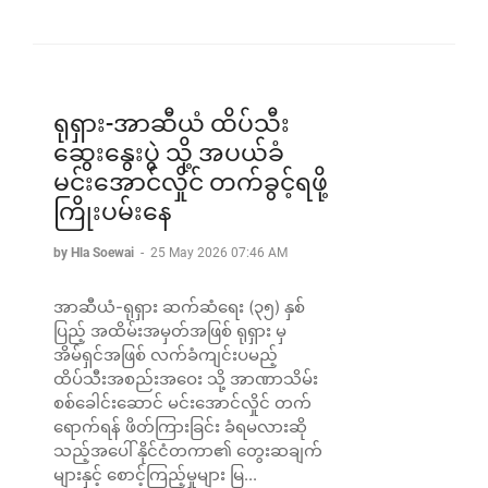
ရုရှား-အာဆီယံ ထိပ်သီး
ဆွေးနွေးပွဲ သို့ အပယ်ခံ
မင်းအောင်လှိုင် တက်ခွင့်ရဖို့
ကြိုးပမ်းနေ
by Hla Soewai
-
25 May 2026 07:46 AM
အာဆီယံ-ရုရှား ဆက်ဆံရေး (၃၅) နှစ်
ပြည့် အထိမ်းအမှတ်အဖြစ် ရုရှား မှ
အိမ်ရှင်အဖြစ် လက်ခံကျင်းပမည့်
ထိပ်သီးအစည်းအဝေး သို့ အာဏာသိမ်း
စစ်ခေါင်းဆောင် မင်းအောင်လှိုင် တက်
ရောက်ရန် ဖိတ်ကြားခြင်း ခံရမလားဆို
သည့်အပေါ် နိုင်ငံတကာ၏ တွေးဆချက်
များနှင့် စောင့်ကြည့်မှုများ မြ...