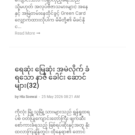
သို့မဟုတ် အလုပ်ဗီဇာသမားများ) အနေ
နှင့် အမြဲတမ်းနေထိုင်ခွင့် Green Card
လျှောက်ထားလိုပါက မိမိတို့၏ မိခင်နို
င...
Read More
ရေဆုံး မြေဆုံး အမဲလိုက် ခံ
ရသော နာဇီ ခေါင်း ‌ဆောင်
များ(32)
by Hla Soewai
-
25 May 2026 08:21 AM
ကိုလုံး မြို့သူမြို့သားများသည် ရွန်ရှုထရ
ပ်စ် ဝတ်ပြုကျောင်းတော်ကြီး ဖျက်ဆီး
စော်ကားခံရသည့် ဖြစ်ရပ်ဆိုးနှင့်အတူ နိုး
ထလာကြချိန်တွင်၊ ထိုနေရာ၏ တောင်