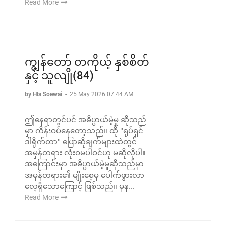
Read More
ကျွန်တော် တကိုယ့် နှစ်စိတ်
နှင့် သူလျို(84)
by Hla Soewai
-
25 May 2026 07:44 AM
ဤနေရာတွင်ပင် အဓိပ္ပာယ်မဲ့မှု ဆိုသည်
မှာ ကိန်းဝပ်နေတော့သည်။ ထို "ရုပ်ရှင်
ဒါရိုက်တာ" ပြောဆိုချက်များထဲတွင်
အမှန်တရား လုံးဝမပါဝင်ဟု မဆိုလိုပါ။
အကြောင်းမှာ အဓိပ္ပာယ်မဲ့မှုဆိုသည်မှာ
အမှန်တရား၏ မျိုးစေ့မှ ပေါက်ဖွားလာ
လေ့ရှိသောကြောင့် ဖြစ်သည်။ မှန...
Read More