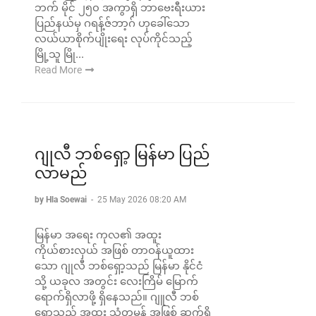
ဘက် မိုင် ၂၅၀ အကွာရှိ ဘာဗေးရီးယား
ပြည်နယ်မှ ဂရန့်ဇ်ဘာ့ဂ် ဟုခေါ်သော
လယ်ယာစိုက်ပျိုးရေး လုပ်ကိုင်သည့်
မြို့သူ မြို...
Read More
ဂျုလီ ဘစ်ရှော့ မြန်မာ ပြည်
လာမည်
by Hla Soewai
-
25 May 2026 08:20 AM
မြန်မာ အရေး ကုလ၏ အထူး
ကိုယ်စားလှယ် အဖြစ် တာဝန်ယူထား
သော ဂျုလီ ဘစ်ရှော့သည် မြန်မာ နိုင်ငံ
သို့ ယခုလ အတွင်း လေးကြိမ် မြောက်
ရောက်ရှိလာဖို့ ရှိနေသည်။ ဂျူလီ ဘစ်
ရှော့သည် အထူး သံတမန် အဖြစ် ဆက်ရှိ