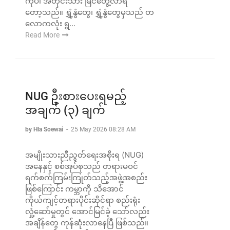
ကိုပါ အတိုင်းသား မြင်တွေ့လာရ
တော့သည်။ ရွှံ့နွံတွေ၊ ရွှံ့နွံတွေမှသည် တ
လောကလုံး ရွ...
Read More
NUG ဦးစားပေးရမည့်
အချက် (၃) ချက်
by Hla Soewai
-
25 May 2026 08:28 AM
အမျိုးသားညီညွတ်ရေးအစိုးရ (NUG)
အနေနှင့် စစ်အုပ်စုသည် တရားမဝင်
ရက်စက်ကြမ်းကြုတ်သည့်အဖွဲ့အစည်း
ဖြစ်ကြောင်း ကမ္ဘာကို သိအောင်
ကိုယ်ကျင့်တရားပိုင်းဆိုင်ရာ စည်းရုံး
လှုံ့ဆော်မှုတွင် အောင်မြင်ခဲ့ သော်လည်း
အချိန်တွေ ကုန်ဆုံးလာနေပြီ ဖြစ်သည်။