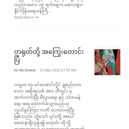
သည်။ မေလ ၁၉ ရက်နေ့က မလေးရှား
နိုင်ငံခြားရေးဝန်ကြီ...
Read More
တရုတ်တို့ အကြွေးတောင်း
ပြီ
by Hla Soewai
-
25 May 2026 07:55 AM
သမ္မတ တု မင်းအောင်လှိုင် ဖွဲ့စည်းလာ
သော အစိုးရသစ် အား ဘီဂျင်း မှ
ဆက်လက်ပြီး စီးပွားရေး နှင့် သံတမန်
ရေး အရ ထောက်ခံသွားမည်ဟု
လူသိရှင်ကြား ကတိ ပေးထားခဲ့ပြီး
ဖြစ်သည်။ သို့သော် ၎င်းတို့ အပေါ်
စေတနာရှိလွန်း၍ မဟုတ်၊ ထိုသို့
အကာအကွယ် ပေးထားရသည့် အတွက်