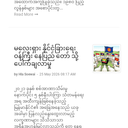
အထောက်အကူပြုခဲ့သည်။ ၁၉၈၀ ပြည့်
လွန်နှစ်များ အစောပိုင်းတွ...
Read More
မလေးရှား နိုင်ငံခြားရေး
ဝန်ကြီး နေပြည် တော် သို့
ပေါက်ချလာမှု
by Hla Soewai
-
25 May 2026 08:17 AM
၂၀၂၁ ခုနှစ် စစ်အာဏာသိမ်းမှု
နောက်ပိုင်း ၅ နှစ်နီးပါးကြာ သံတမန်ရေး
အရ အထီးကျန်ဖြစ်နေခဲ့သည့်
မြန်မာနိုင်ငံ၏ အခြေအနေသည် ယခု
အခါမှာ ပြန်လည်နွေးထွေးလာမည့်
လက္ခဏာများ သိသိသာသာ
အရှိန်အဟုန်မြင့်လာသည်ကို တွေ့ နေရ