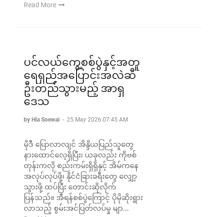
Read More
ပင်လယ်ကွေ့စစ်ပွဲနှင့်အတူ
ရေရှည်အပြောင်းအလဲဆီ
ဦးတည်သွားမည့် အာရှ
ဒေသ
by Hla Soewai
-
25 May 2026 07:45 AM
မိုဒီ ပြောလာလျင် အိန္ဒိယပြည်သူတွေ
နားထောင်လေ့ရှိပြီး၊ ယခုလည်း ကိုဗစ်
တုန်းကလို စည်းကမ်းရှိရှိနှင့် အိမ်ကနေ
အလုပ်လုပ်ဖို့၊ နိုင်ငံခြားခရီးတွေ လျှော့
သွားဖို့ ထပ်ပြီး တောင်းဆိုလိုက်
ပြန်သည်။ အီရန်စစ်ပွဲကြောင့် ပိုမိုဆိုးရွား
လာသည့် စွမ်းအင်ပြတ်လပ်မှု မျာ...