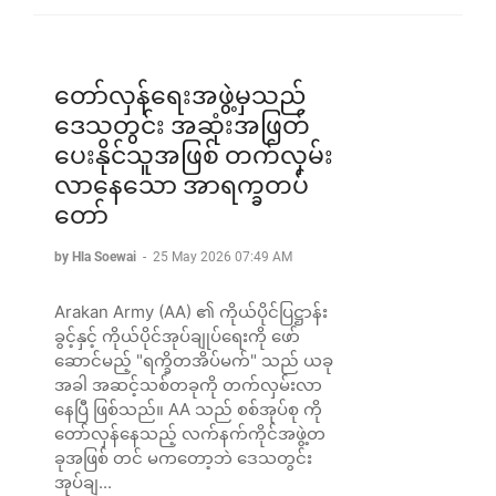
တော်လှန်ရေးအဖွဲ့မှသည်
ဒေသတွင်း အဆုံးအဖြတ်
ပေးနိုင်သူအဖြစ် တက်လှမ်း
လာနေသော အာရက္ခတပ်
တော်
by Hla Soewai
-
25 May 2026 07:49 AM
Arakan Army (AA) ၏ ကိုယ်ပိုင်ပြဋ္ဌာန်း
ခွင့်နှင့် ကိုယ်ပိုင်အုပ်ချုပ်ရေးကို ဖော်
ဆောင်မည့် "ရက္ခိတအိပ်မက်" သည် ယခု
အခါ အဆင့်သစ်တခုကို တက်လှမ်းလာ
နေပြီ ဖြစ်သည်။ AA သည် စစ်အုပ်စု ကို
တော်လှန်နေသည့် လက်နက်ကိုင်အဖွဲ့တ
ခုအဖြစ် တင် မကတော့ဘဲ ဒေသတွင်း
အုပ်ချ...