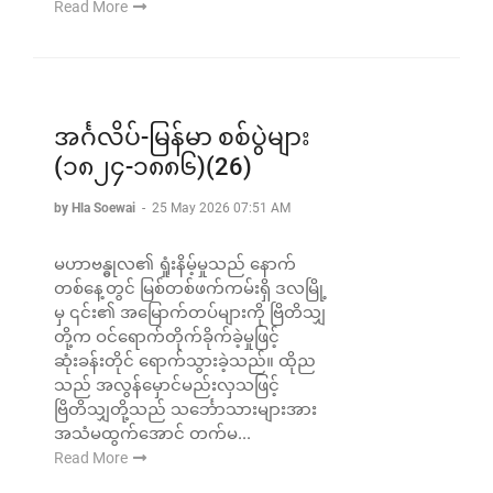
Read More
အင်္ဂလိပ်-မြန်မာ စစ်ပွဲများ
(၁၈၂၄-၁၈၈၆)(26)
by Hla Soewai
-
25 May 2026 07:51 AM
မဟာဗန္ဓုလ၏ ရှုံးနိမ့်မှုသည် နောက်
တစ်နေ့တွင် မြစ်တစ်ဖက်ကမ်းရှိ ဒလမြို့
မှ ၎င်း၏ အမြောက်တပ်များကို ဗြိတိသျှ
တို့က ဝင်ရောက်တိုက်ခိုက်ခဲ့မှုဖြင့်
ဆုံးခန်းတိုင် ရောက်သွားခဲ့သည်။ ထိုည
သည် အလွန်မှောင်မည်းလှသဖြင့်
ဗြိတိသျှတို့သည် သင်္ဘောသားများအား
အသံမထွက်အောင် တက်မ...
Read More