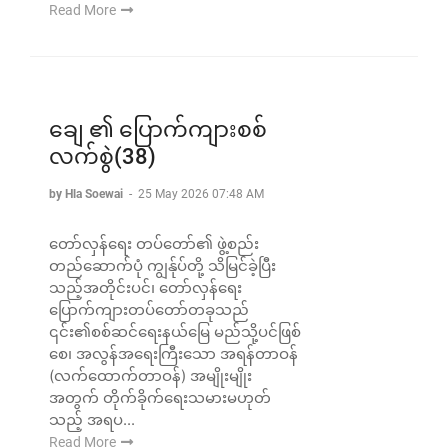
Read More
ချေ ၏ ပြောက်ကျားစစ်
လက်စွဲ(38)
by Hla Soewai
-
25 May 2026 07:48 AM
တော်လှန်ရေး တပ်တော်၏ ဖွဲ့စည်း
တည်ဆောက်ပုံ ကျွန်ုပ်တို့ သိမြင်ခဲ့ပြီး
သည့်အတိုင်းပင်၊ တော်လှန်ရေး
ပြောက်ကျားတပ်တော်တခုသည်
၎င်း၏စစ်ဆင်ရေးနယ်မြေ မည်သို့ပင်ဖြစ်
စေ၊ အလွန်အရေးကြီးသော အရန်တာဝန်
(လက်ထောက်တာဝန်) အမျိုးမျိုး
အတွက် တိုက်ခိုက်ရေးသမားမဟုတ်
သည့် အရပ...
Read More