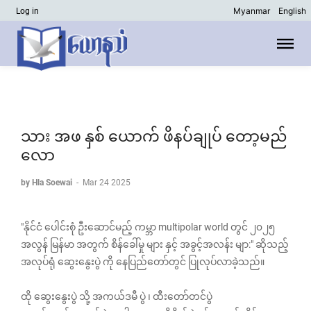
Myanmar
English
Log in
သား အဖ နှစ် ယောက် ဖိနပ်ချုပ် တော့မည်
လော
by Hla Soewai
-
Mar 24 2025
"နိုင်ငံ ပေါင်းစုံ ဦးဆောင်မည့် ကမ္ဘာ multipolar world တွင် ၂၀၂၅
အလွန် မြန်မာ အတွက် စိန်ခေါ်မှု များ နှင့် အခွင့်အလန်း မျာ:" ဆိုသည့်
အလုပ်ရုံ ဆွေးနွေးပွဲ ကို နေပြည်တော်တွင် ပြုလုပ်လာခဲ့သည်။
ထို ဆွေးနွေးပွဲ သို့ အကယ်ဒမီ ပွဲ ၊ ထီးတော်တင်ပွဲ