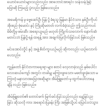
‌ယောင်ယောင်များသည်လည်း အာဘောင်အာရင်း သန်သန် ဖြင့်
ပြောဆို ကြမည့် ပွဲလည်း ဖြစ်ပေသည်။
အမေရိကန် မှ ဗွေဆော်ဦး ပြန် ပို့ ခံရသူ မြန်မာ နိုင်ငံသား နှစ်ဦးကိုပင်
အိုးစည် ဗုံမောင်း နှင့် ကြိုဆိုမတတ် လက်ခံခဲ့သည်၊ ဤသည်ကပင်
မိမိတို့မှ ဖမ်းဆီး အရေးယူမည် မဟုတ် ကြိုက်သလောက် နောက်ဆံ
မတင်းဘဲ ပြန်ပို့ ရန် ထရန့် အား အချက်ပြလိုက်ခြင်းပင် ဖြစ်သည်။
မင်းအောင်လှိုင် နှင့် အဖွဲ့ စိတ်ကူးယဉ်မည် ဆိုကလည်း ယဉ်လောက်
ပေသည်။
ကျွန်တော် နိုင်ငံတကာရေးရာ များ စတင် လေ့လာခဲ့သည် နှစ်ပေါင်း
လေးဆယ်ကျော် အတွင်း တခါမျှ မကြားဖူးသော၊ မဖတ်ဖူးခဲ့သော မ
ကြားဝံ့ မနာသာအပြောအဆိုများ အိမ်ဖြူတော် မှ ထွက်ပေါ်လာနေ
ချိန် လည်း ဖြစ်သည်။
အိမ်ဖြူတော်၏ တောင်ဖက် မြက်ခင်းပြင်သည်လည်း နေ့ခြင်းည
ခြင်း ဆိုသလို ကား အရောင်းပြခန်း ကြီး အဖြစ်သို့ပင် ပြောင်းလဲသွား