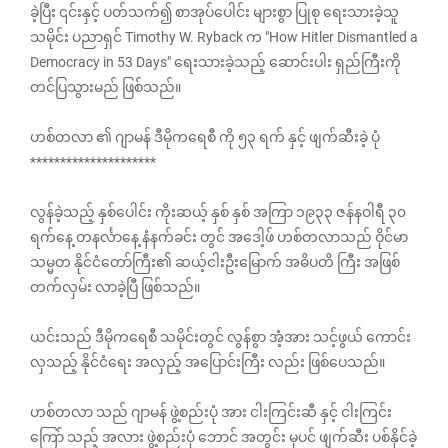
ခဲ့ပြီး ၎င်းနှင့် ပတ်သက်၍ စာအုပ်ပေါင်း များစွာ ‌ပြုစု ရေးသားခဲ့သူ
သမိုင်း ပညာရှင် Timothy W. Ryback က "How Hitler Dismantled a
Democracy in 53 Days" ရေးသားခဲ့သည့် ဆောင်းပါး ရှည်ကြီးကို
တင်ပြသွားမည် ဖြစ်သည်။
ဟစ်တလာ ၏ ဂျာမန် ဒီမိုကရေစီ ကို ၅၃ ရက် နှင့် ဖျက်ဆီးခဲ့ ပုံ
*********************
လွန်ခဲ့သည့် နှစ်ပေါင်း ကိုးဆယ့် နှစ် နှစ် အကြာ ၁၉၃၃ ဇန်နဝါရီ ၃၀
ရက်နေ့ တနင်္လာနေ့ နံနက်ခင်း တွင် အဒေါ့ဖ် ဟစ်တလာသည် ဝိုင်မာ
သမ္မတ နိုင်ငံတော်ကြီး၏ ဆယ့်ငါးဦးမြောက် အဓိပတိ ကြီး အဖြစ်
တက်လှမ်း လာခဲ့ပြီ ဖြစ်သည်။
ယင်းသည် ဒီမိုကရေစီ သမိုင်းတွင် လွန်စွာ အံ့အား သင့်ဖွယ် ကောင်း
လှသည့် နိုင်ငံရေး အလှည့် အပြောင်းကြီး လည်း ဖြစ်ပေသည်။
ဟစ်တလာ သည် ဂျာမန် ဖွဲ့စည်းပုံ အား ငါးကြင်းဆီ နှင့် ငါးကြင်း
ကြော် သည့် အလား ဖွဲ့စည်းပုံ ဘောင် အတွင်း မှပင် ဖျက်ဆီး ပစ်နိုင်ခဲ့