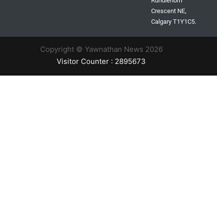
Rundlehorn
Crescent NE,
Calgary T1Y1C5.
Copyright © Yawnathan News 2026
Visitor Counter : 2895673