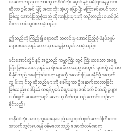
ယခင်ကလည်း အလားတူ တနိုင်ငံလုံး မှောင် နှင့် မဲမဲ ဖြစ်နေမှု အား
ဆိုလာ စွမ်းအင် ဖြင့် အစားထိုး အံ့ဟု ပြောပြီး မကြာခင်မှာပင် သား
ဖြစ်သူ အောင်ပြည့်စုံသည် ဆိုလာပြားများကို တဦးတည်း မောင်ပိုင်
စီးကာ တင်သွင်းလာခဲ့သည်။
ဤသည်ကို ကြည့်၍ ဧရာဝတီ သတင်းမှ အောင်ပြည့်စုံ ဖိနပ်ချုပ်
ရောင်းတော့မည်လော ဟု မေးခွန်း ထုတ်လာခဲ့သည်။
မင်းအောင်လှိုင် နှင့် အဖွဲ့သည် ကမ္ဘာကြီး တွင် ကြီးမားသော အရွေ့
ကြီး ဖြစ်လာတော့မည်ဟု ရိပ်စားမိလာသည့် အတွက် ၎င်းတို့ လိုက်မ
မီ နိုင်သည့် အကြောင်းအရာ များကို အလင်းပြ ပေးနိုင်ဖို့ အတွက်
ကျွမ်းကျင်သူ ဆိုသည်များကို ခေါ်ယူကာ ဦးနှောက်စားလာခြင်း
ဖြစ်သည်။ ဒေါ်နယ် ထရန့် မှပင် စီးပွားရေး ဒဏ်ခတ် ပိတ်ဆို့ မှုများ
ပယ်ဖျက် ပေးတော့မည် လော ဟု စိတ်ကူးယဉ် ကောင်း ယဉ်လာ
နိုင်သည်။
တနိုင်ငံလုံး အား ဒုက္ခပေးနေသည့် သွေးစုတ် ဖုတ်ကောင်ကြီးအား
အသက်သွင်းပေးရန် ဝန်မလေးသည့် အောက်လမ်းဆရာ