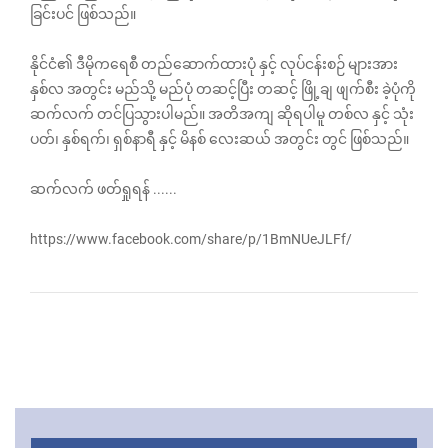
ခြင်းပင် ဖြစ်သည်။
နိုင်ငံ၏ ဒီမိုကရေစီ တည်ဆောက်ထားပုံ နှင့် လုပ်ငန်းစဉ် များအား
နှစ်လ အတွင်း မည်သို့ မည်ပုံ တဆင့်ပြီး တဆင့် ဖြို့ချ ဖျက်စီး ခဲ့ပုံကို
ဆက်လက် တင်ပြသွားပါမည်။ အတိအကျ ဆိုရပါမူ တစ်လ နှင့် သုံး
ပတ်၊ နှစ်ရက်၊ ရှစ်နာရီ နှင့် မိနစ် လေးဆယ် အတွင်း တွင် ဖြစ်သည်။
ဆက်လက် ဖတ်ရှုရန် ......
https://www.facebook.com/share/p/1BmNUeJLFf/