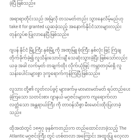
ခဲ့ပြီ ဖြစ်သည်။
အရာရာတိုင်းသည် အမြဲလို တသမတ်တည်း သွား‌နေလိမ့်မည်ဟု
take it for granted ယူဆခဲ့သည့် အနောက်နိုင်ငံသားများလည်း
တုန်လှုပ်စ ပြုလာနေပြီ ဖြစ်သည်။
ဂျပန် နိုင်ငံ မြို့ကြီး နှစ်မြို့ကို အဏုမြူ ဗုံးကြီး နှစ်လုံး ဖြင့် ကြဲချ
တိုက်ခိုက်ခဲ့၍ လူသိန်းသောင်းချီ သေဆုံးသွားခဲ့ပြီး ဖြစ်‌သော်လည်း
ယခု အခါ လက်မှတ် တချက်ထိုး လိုက်ယုံဖြင့် ကမ္ဘာတဝှမ်းရှိ လူ
သန်းပေါင်းများစွာ ဒုက္ခရောက်ကုန်ကြပြီ ဖြစ်သည်။
လူသား တို့၏ လွတ်လပ်ခွင့် များဖက်မှ မားမားမတ်မတ် ရပ်တည်ပေး
ခဲ့ကြသော သတင်းစာ၊ ဂျာနယ် မဂ္ငဇင်းများက ကျရောက်လာ
လတ္တံ‌သော အန္တရာယ်ကြီး ကို တာဝန်သိစွာ မီးမောင်းထိုးပြလာခဲ့
သည်။
ထိုအထဲတွင် ၁၈၅၇ ခုနှစ်ကတည်းက တည်ထောင်လာခဲ့သည့် The
Atlantic မဂ္ဂဇင်းကြီး တွင် ဟစ်တလာ အကြောင်း အထူးပြု ‌လေ့လာ