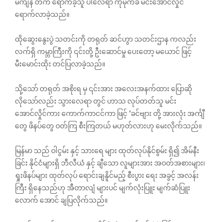
မကျန် တက် ရောက်ခဲ့သူ ပါလေရာ ကိုမိုက်ခဲ မင်းအောင်လှိုင်
ရောက်လာခဲ့သည်။
ထိုဆွေးနွေးပွဲ သတင်းကို တရုတ် ဆင်ဟွာ သတင်းဌာန ကလည်း
လက်ရှိ ကမ္ဘာကြီးကို ၎င်းတို့ ဦးဆောင်မှု ပေးတော့ မယောင် ဖြင့်
မီးမောင်းထိုး တင်ပြလာခဲ့သည်။
သို့သော် တရုတ် အစိုးရ မှ ၎င်းအား အလေးအနက်ထား ပြောဆို
လို‌သော်လည်း သွားလေရာ တွင် ဟာသ လုပ်တတ်သူ မင်း
အောင်လှိုင်ကား ကောက်ကာငင်ကာ ဖြင့် "ခင်ဗျား တို့ အားလုံး အင်္ကျီ
တွေ ဖိနပ်တွေ ဝတ်ကြ စီးကြတယ် မဟုတ်လားဟု မေးလိုက်သည်။
မြန်မာ သည် ဝါငွမ်း နှင့် သားရေ များ ထုတ်လုပ်နိုင်စွမ်း ရှိ၍ အိမ်နီး
ခြင်း နိုင်ငံများရှိ ဘီလီယံ နှင့် ချီသော လူများအား အဝတ်အစားများ၊
ရှုးဖိနပ်များ ထုတ်လုပ် ရောင်းချနိူင်မည့် စီးပွား ရေး အခွင့် အလန်း
ကြီး ရှိနေသည်ဟု အီတာလျံ များပင် မျက်လုံးပြူး မျက်ဆံပြူး
လောက် အောင် ချပြလိုက်သည်။