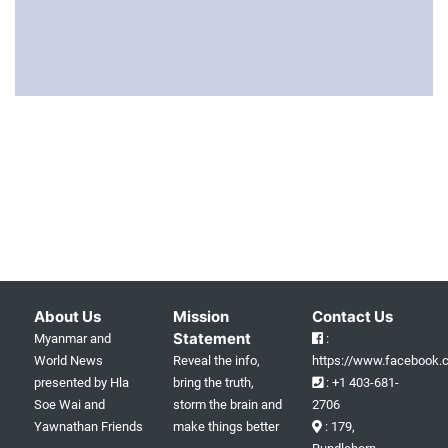
About Us
Mission
Contact Us
Statement
Myanmar and
:
World News
Reveal the info,
https://www.facebook.c
presented by Hla
bring the truth,
: +1 403-681-
Soe Wai and
storm the brain and
2706
Yawnathan Friends
make things better
: 179,