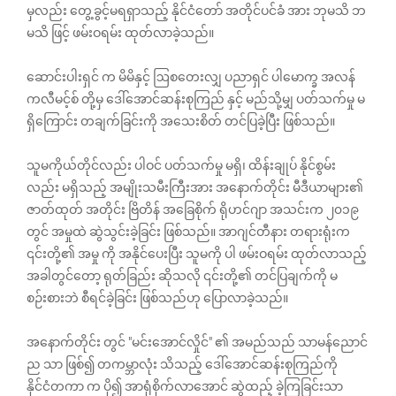
မှလည်း တွေ့ခွင့်မရရှာသည့် နိုင်ငံတော် အတိုင်ပင်ခံ အား ဘုမသိ ဘ
မသိ ဖြင့် ဖမ်းဝရမ်း ထုတ်လာခဲ့သည်။
ဆောင်းပါးရှင် က မိမိနှင့် ဩစ‌တေးလျှ ပညာရှင် ‌ပါမောက္ခ အလန်
ကလီမင့်စ် တို့မှ ဒေါ်အောင်ဆန်းစုကြည် နှင့် မည်သို့မျှ ပတ်သက်မှု မ
ရှိကြောင်း တချက်ခြင်းကို အသေးစိတ် တင်ပြခဲ့ပြီး ဖြစ်သည်။
သူမကိုယ်တိုင်လည်း ပါဝင် ပတ်သက်မှု မရှိ၊ ထိန်းချုပ် နိုင်စွမ်း
လည်း မရှိသည့် အမျိုးသမီးကြီးအား အနောက်တိုင်း မီဒီယာများ၏
ဇာတ်ထုတ် အတိုင်း ဗြိတိန် အခြေစိုက် ရိုဟင်ဂျာ အသင်းက ၂၀၁၉
တွင် အမှုထဲ ဆွဲသွင်းခဲ့ခြင်း ဖြစ်သည်။ အာဂျင်တီနား တရားရုံးက
၎င်းတို့၏ အမှု ကို အနိုင်ပေးပြီး သူမကို ပါ ဖမ်းဝရမ်း ထုတ်လာသည့်
အခါတွင်တော့ ရုတ်ခြည်း ဆိုသလို ၎င်းတို့၏ တင်ပြချက်ကို မ
စဉ်းစားဘဲ စီရင်ခဲ့ခြင်း ဖြစ်သည်ဟု ပြောလာခဲ့သည်။
အနောက်တိုင်း တွင် "မင်းအောင်လှိုင်" ၏ အမည်သည် သာမန်ညောင်
ည သာ ဖြစ်၍ တကမ္ဘာလုံး သိသည့် ဒေါ်အောင်ဆန်းစုကြည်ကို
နိုင်ငံတကာ က ပို၍ အာရုံစိုက်လာအောင် ဆွဲထည့် ခဲ့ကြခြင်းသာ