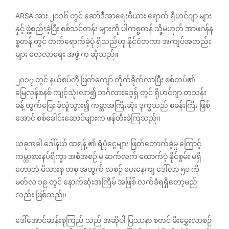
ARSA အား ၂၀၁၆ တွင် ဆော်ဒီအာရေးဗီယား ရောက် ရိုဟင်ဂျာ များ
နှင့် ဖွဲ့စည်းခဲ့ပြီး စစ်သင်တန်း များကို ပါကစ္စတန် သို့မဟုတ် အာဖဂန်န
စ္စတန် တွင် တက်ရောက်ခဲ့ပုံ ရှိသည်ဟု နိုင်ငံတကာ အကျပ်အတည်း
များ လေ့လာရေး အဖွဲ့ က ဆိုသည်။
၂၀၁၇ တွင် နယ်စပ်ကို ဖြတ်ကျော် တိုက်ခိုက်လာပြီး စစ်တပ်၏
မြေလှန်စနစ် ကျင့်သုံးလာ၍ ဘင်္ဂလားဒေ့ရှ် တွင် ရိုဟင်ဂျာ တသန်း
ခန့် ထွက်ပြေး ခိုလှုံသွား၍ ကမ္ဘာအကြီးဆုံး ဒုက္ခသည် စခန်းကြီး ဖြစ်
အောင် စစ်ခေါင်းဆောင်များက ဖန်တီးခဲ့ကြသည်။
ယခုအခါ ဒေါ်နယ် ထရန့် ၏ ရံပုံငွေများ ဖြတ်တောက်ခဲ့မှု ကြောင့်
ကမ္ဘာစားနပ်ရိက္ခာ အစီအစဉ် မှ ဆက်လက် ထောက်ပံ့ နိုင်စွမ်း မရှိ
တော့ဘဲ မိသားစု တစု အတွက် လစဉ် ပေးနေကျ ဒေါ်လာ ၅၀ ကို
မတ်လ ၁၉ တွင် နောက်ဆုံးအကြိမ် အဖြစ် လက်ခံရရှိတော့မည်
လည်း ဖြစ်သည်။
ဒေါ်အောင်ဆန်းစုကြည် သည် အဆိုပါ ပြဿနာ စတင် မီးမွှေးလာစဉ်