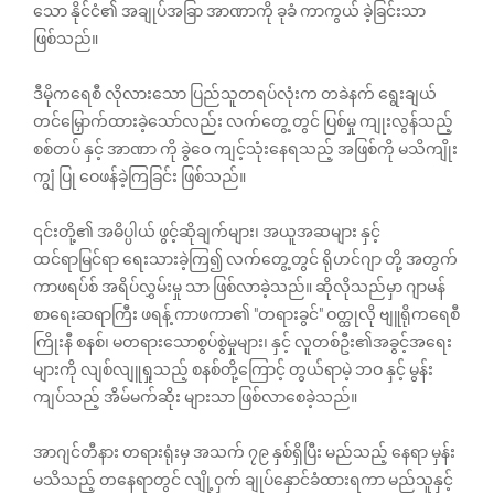
သော နိုင်ငံ၏ အချုပ်အခြာ အာဏာကို ခုခံ ကာကွယ် ခဲ့ခြင်းသာ
ဖြစ်သည်။
ဒီမိုကရေစီ လိုလားသော ပြည်သူတရပ်လုံးက တခဲနက် ရွေးချယ်
တင်မြှောက်ထားခဲ့သော်လည်း လက်တွေ့ တွင် ပြစ်မှု ကျုးလွန်သည့်
စစ်တပ် နှင့် အာဏာ ကို ခွဲဝေ ကျင့်သုံးနေရသည့် အဖြစ်ကို မသိကျိုး
ကျွံ ပြု ဝေဖန်ခဲ့ကြခြင်း ဖြစ်သည်။
၎င်းတို့၏ အဓိပ္ပါယ် ဖွင့်ဆိုချက်များ၊ အယူအဆများ နှင့်
ထင်ရာမြင်ရာ ရေးသားခဲ့ကြ၍ လက်တွေ့တွင် ရိုဟင်ဂျာ တို့ အတွက်
ကာဖရပ်စ် အရိပ်လွှမ်းမှု သာ ဖြစ်လာခဲ့သည်။ ဆိုလိုသည်မှာ ဂျာမန်
စာရေးဆရာကြီး ဖရန့် ကာဖကာ၏ "တရားခွင်" ဝတ္ထုလို ဗျူရိုကရေစီ
ကြိုးနီ စနစ်၊ မတရားသောစွပ်စွဲမှုများ၊ နှင့် လူတစ်ဦး၏အခွင့်အရေး
များကို လျစ်လျူရှုသည့် စနစ်တို့ကြောင့် တွယ်ရာမဲ့ ဘဝ နှင့် မွန်း
ကျပ်သည့် အိမ်မက်ဆိုး များသာ ဖြစ်လာစေခဲ့သည်။
အာဂျင်တီနား တရားရုံးမှ အသက် ၇၉ နှစ်ရှိပြီး မည်သည့် နေရာ မှန်း
မသိသည့် တနေရာတွင် လျို့ဝှက် ချုပ်နှောင်ခံထားရကာ မည်သူနှင့်