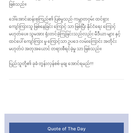
ဖြစ်သည်။
ဒေါ်အောင်ဆန်းစုကြည်၏ ပြစ်မှုသည် ကမ္ဘာတဝှမ်း ထင်ရှား
ကျော်ကြားသူ ဖြစ်နေခြင်း‌ ကြောင့် သာ ဖြစ်ပြီး နိုင်ငံရေး ကြောင့်
မဟုတ်ပေ။ သူမအား ရုံးတင်ခဲ့ကြခြင်းသည်လည်း မီဒီယာ များ နှင့်
ထင်ပေါ် ကျော်ကြား မှု ကြောင့်သာ ဥပဒေ လမ်းကြောင်း အတိုင်း
မဟုတ်ပဲ အတုအယောင် တရားစီရင်ခဲ့မှု သာ ဖြစ်သည်။
ပြည်သူတို့၏ ခုခံ တွန်းလှန်စစ် မုချ အောင်ရမည်!!!
Quote of The Day