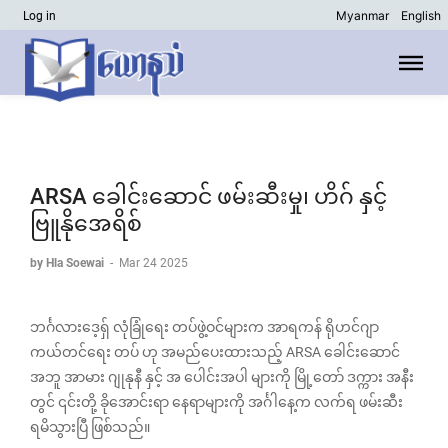
Myanmar
English
Log in
ARSA ခေါင်းဆောင် ဖမ်းဆီးမှု၊ ဟိဂ် နှင့်
ဗြူနိုအေရိစ်
by Hla Soewai
-
Mar 24 2025
ဘင်္ဂလားဒေ့ရှ် လုံခြုံရေး တပ်ဖွဲ့ဝင်များက အာရကန် ရိုဟင်ဂျာ
ကယ်တင်ရေး တပ် ဟု အမည်ပေးထားသည့် ARSA ခေါင်းဆောင်
အဘူ အာမား ဂျုနုနီ နှင့် အ‌ ပေါင်းအပါ များကို မြို့တော် ဒက္ကား အနီး
တွင် ၎င်းတို့ ခိုအောင်းရာ နေရာများကို အင်္ဂါနေ့က လက်ရ ဖမ်းဆီး
ရမိသွားပြီ ဖြစ်သည်။