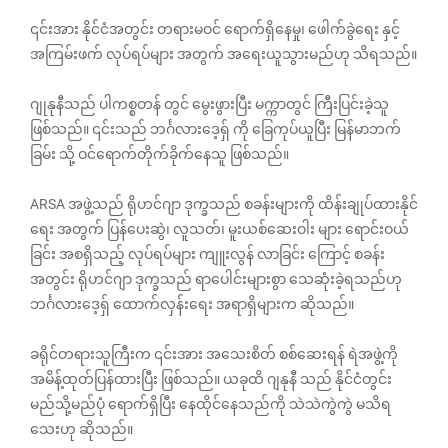
၎င်းအား နိုင်ငံအတွင်း တရားမဝင် ရောက်ရှိနေမှု၊ ဖေါက်ခွဲရေး နှင့်
အကြမ်းဖက် လုပ်ရပ်များ အတွက် အရေးယူသွားမည်ဟု သိရသည်။
ဂျုနုနီသည် ပါကစ္စတန် တွင် မွေးဖွားပြီး မက္ကာတွင် ကြီးပြင်းခဲ့သူ
ဖြစ်သည်။ ၎င်းသည် ဘင်္ဂလား‌ဒေ့ရှ် ကို ခြေကုပ်ယူပြီး မြန်မာဘက်
ခြမ်း သို့ ဝင်ရောက်တိုက်ခိုက်နေသူ ဖြစ်သည်။
ARSA အဖွဲ့သည် ရိုဟင်ဂျာ ဒုက္ခသည် စခန်းများကို ထိန်းချုပ်ထားနိုင်
ရေး အတွက် ပြန်ပေးဆွဲ၊ လူသတ်၊ မူးယစ်ဆေးဝါး များ ရောင်းဝယ်
ခြင်း အစရှိသည့် လုပ်ရပ်များ ကျူးလွန် လာခြင်း ကြောင့် စခန်း
အတွင်း ရိုဟင်ဂျာ ဒုက္ခသည် ရာပေါင်းများစွာ သေဆုံးခဲ့ရသည်ဟု
ဘင်္ဂလား‌ဒေ့ရှ် ထောက်လှန်းရေး အရာရှိများက ဆိုသည်။
ခရိုင်တရားသူကြီးက ၎င်းအား အသေးစိတ် စစ်ဆေးရန် ရဲအဖွဲ့ကို
အမိန့်ထုတ်ပြန်ထားပြီး ဖြစ်သည်။ ယခုထိ ဂျနုနီ သည် နိုင်ငံတွင်း
မည်သို့မည်ပုံ ရောက်ရှိပြီး နေထိုင်နေသည်ကို သဲသဲကွဲကွဲ မသိရ
သေးဟု ဆိုသည်။