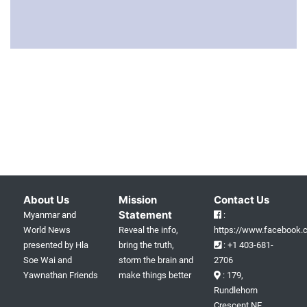
About Us
Mission
Contact Us
Statement
Myanmar and
:
World News
Reveal the info,
https://www.facebook.c
presented by Hla
bring the truth,
: +1 403-681-
Soe Wai and
storm the brain and
2706
Yawnathan Friends
make things better
: 179,
Rundlehorn
Crescent NE,