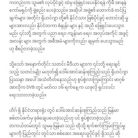
ကတည်းက သူမ၏ လုပ်ပိုင်ခွင့် ထဲမှ ဖြေရှင်းပေးနိုင်ရန် ကိုဖီ အာနန်
ကော်မရှင်ကို ဖွဲ့စည်း ပေးခဲ့သည်။ အဆိုပါ အဖွဲ့၏ ထောက်ခံ တင်ပြ
ချက်များ အတိုင်း ရိုဟင်ဂျာ တို့၏ နိုင်ငံသား ဖြစ်ပိုင်ခွင့် တောင်းဆို မှု
များအားလည်း နိုင်ငံတကာ စံနှုန်း များ နှင့် အညီ ဖြေရှင်းပေးသွား
မည်၊ ၎င်းတို့ အတွက် ပညာ‌ ရေး၊ ကျန်းမာ‌ ရေး၊ အလုပ်အကိုင် အခွင့်
အလန်း များ အတွက် အစီအမံ များကိုလည်း ချမှတ် ပေးသွားမည်
ဟု စီစဉ်လာခဲ့သည်။
သို့သော် အနောက်တိုင်း သတင်း မီဒီယာ များက ၎င်းတို့ ရေးချင်
သည့် သတင်းမျိုး မဟုတ်၍ ဒေါ်အောင်ဆန်းစုကြည်သည် ရိုဟင်ဂျာ
ပြဿနာ အပေါ် အသံတိတ်နေသည်ဟု စွပ်စွဲလာကြကြောင်း ဖာဂုစ်
အာလိုက DVB တွင် မတ်လ ၁၆ ရက်နေ့ က ယခုလို ရှင်းလင်း
ရေးသားလာခဲ့သည်။
ဟိဂ် ရှိ နိုင်ငံတရားရုံး တွင် ဒေါ်အောင်ဆန်းစုကြည်သည် မြန်မာ
စစ်တပ်ဖက်မှ ခုခံချေပပေးခဲ့သည်ဟု ပင် စွပ်စွဲလာခဲ့သည်။
တကယ်တမ်းတွင် သူမမှ မြန်မာ သည် ထိုသို့ ရက်စက်ကြမ်းကြုပ်မှု
များကို ပြည်တွင်း တွင်သာ စစ်ဆေး အရေးယူပိုင်ခွင့် ရှိသည် ဆို