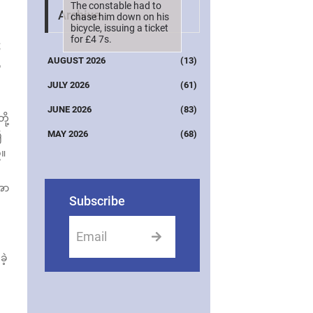
The constable had to
Archive
chase him down on his
bicycle, issuing a ticket
for £4 7s.
၆
AUGUST 2026
(13)
ာ
JULY 2026
(61)
JUNE 2026
(83)
ု့
MAY 2026
(68)
ီ
်။
 အာ
Subscribe
ဲ့