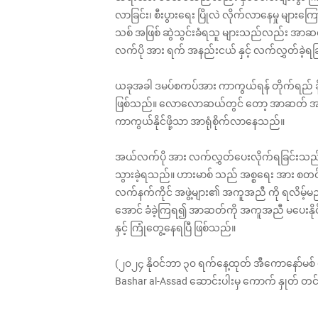
လာခြင်း၊ စီးပွားရေး ပြိုလဲ လိုက်လာနေမှု များကြ
သစ် အဖြစ် ဆွဲသွင်းခံရသူ များသည်လည်း အာဆတ်
လက်ပို အား ရက် အနည်းငယ် နှင့် လက်လွှတ်ခဲ့ရခ
ယခုအခါ ဒမပ်စကပ်အား ကာကွယ်ရန် တိုက်ရည် ခို
ဖြစ်သည်။ လောလောဆယ်တွင် တော့ အာဆတ် အစိုးရသ
ကာကွယ်နိုင်ဖို့သာ အာရုံစိုက်လာနေသည်။
အယ်လက်ပို အား လက်လွှတ်ပေးလိုက်ရခြင်းသည်
သွားခဲ့ရသည်။ ဟားမာစ် သည် အစ္စရေး အား စတင် တ
လက်နက်ကိုင် အဖွဲ့များ၏ အကူအညီ ကို ရလိမ့်မည
အောင် ခံခဲ့ကြရ၍ အာဆတ်ကို အကူအညီ မပေးနိ
နှင့် ကြုံတွေ့နေရပြီ ဖြစ်သည်။
(၂၀၂၄ နိုဝင်ဘာ ၃၀ ရက်နေ့ထုတ် အီကောနော်မစ် မဂ္
Bashar al-Assad ဆောင်းပါးမှ ကောက် နှုတ် တ