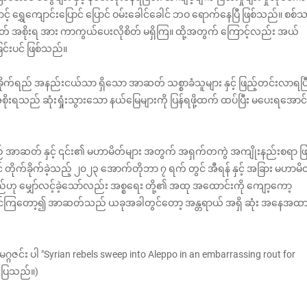
ောင့် ရွှေကျောင်းပြောင် ပြောင် ဝမ်းခေါင်ခေါင် ဘဝ ရောက်နေပြီ ဖြစ်သည်။ စစ်သ
 အစိုးရ အား ကာကွယ်ပေးလိုစိတ် မရှိကြ။ ထို့အတွက် ‌ကြောင့်လည်း အယ်
ြင်းပင် ဖြစ်သည်။
က်ရည် အနည်းငယ်သာ ရှိသော အာဆတ် သစ္စာခံသူများ နှင့် ဖြည့်တင်းလာရပြ
ည် ဆုံးရှုံးသွားသော နယ်မြေများကို ပြန်ရဖို့ထက် ထပ်ပြီး မပေးရအောင်
 အာဆတ် နှင့် ၎င်း၏ မဟာမိတ်များ အတွက် အရှက်တကွဲ အကျိုးနည်းစရာ ဖြ
ိုက်ခိုက်ခဲ့သည့် ‌၂၀၂၃ အောက်တိုဘာ ၇ ရက် တွင် အီရန် နှင့် အခြား မဟာမိ
်ဟု မျှော်လင့်ခဲ့သော်လည်း အစ္စရေး တို့၏ အထု အထောင်းကို ကျော့ကော့
ုင်ကြတော့‌၍ အာဆတ်သည် ယခုအခါတွင်တော့ အန္တရာယ် အရှိ ဆုံး အနေအထာ
ဂဇင်း ပါ "Syrian rebels sweep into Aleppo in an embarrassing rout for
င်ပြသည်။)