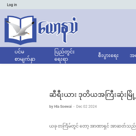
Log in
ပင်မ
ပြည်တွင်း
စီးပွားရေး
အထ
စာမျက်နှာ
ရေးရာ
ဆီရီးယား ဒုတိယအကြီးဆုံးမြို့ 
by Hla Soewai
-
Dec 02 2024
ယခု တကြိမ်တွင် တော့ အာဏာရှင် အာဆတ်သည် ရုရ