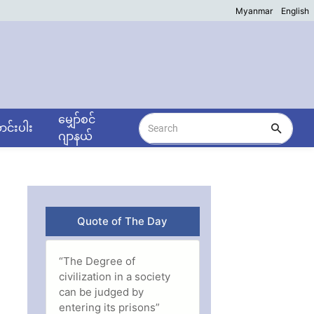
Myanmar
English
မျှော်စင်
င်းပါး
ဂျာနယ်
Quote of The Day
“The Degree of
civilization in a society
can be judged by
entering its prisons”