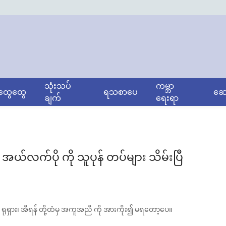
သုံးသပ်
ကမ္ဘာ
ွေထွေ
ရသစာပေ
ဆော
ချက်
ရေးရာ
အယ်လက်ပို ကို သူပုန် တပ်များ သိမ်းပြီ
ှား၊ အီရန် တို့ထံမှ အကူအညီ ကို အားကိုး၍ မရတော့ပေ။