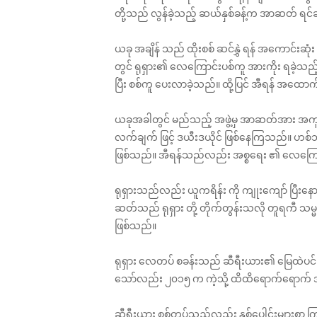
တို့သည် လွန်ခဲ့သည့် ဆယ်နှစ်ခန့်က အာဆတ် ရင်ဆို
ယခု အချိန် သည် ထိုးစစ် ဆင်နွှဲ ရန် အကောင
တွင် ရုရှား၏ လေကြောင်းပစ်ကူ အားကိုး ရခဲ့သ
ပြီး စစ်ကူ ပေးလာခဲ့သည်။ ထို့ပြင် အီရန် အထော
ယခုအခါတွင် မည်သည့် အဖွဲ့မှ အာဆတ်အား အကူအည
လက်ချက် ဖြင့် ဒယီးဒယိုင် ဖြစ်နေကြသည်။ ဟစ်ဘို
ဖြစ်သည်။ အီရန်သည်လည်း အစ္စရေး ၏ လေကြောင်းမှ
ရုရှားသည်လည်း ယူကရိန်း ကို ကျုးကျော် ပြီးနော
ဆတ်သည် ရုရှား တို့ တိုက်တွန်းသလို တူရကီ သမ္
ဖြစ်သည်။
ရုရှား လေတပ် စခန်းသည် ဆီရီးယား၏ မြေထဲပင် လယ် 
သော်လည်း ၂၀၁၅ က ကဲ့သို့ ထိထိရောက်ရောက် 
ဆီရီးယား စစ်တပ်သည်လည်း နှစ်ပေါင်းများစွာ ကြာအော