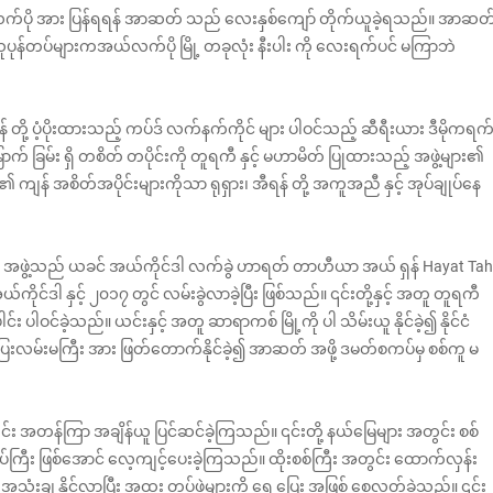
်လက်ပို အား ပြန်ရရန် အာဆတ် သည် လေးနှစ်ကျော် တိုက်ယူခဲ့ရသည်။ အာဆတ
ပုန်တပ်များကအယ်လက်ပို မြို့ တခုလုံး နီးပါး ကို လေးရက်ပင် မကြာဘဲ
့ ပံ့ပိုးထားသည့် ကပ်ဒ် လက်နက်ကိုင် များ ပါဝင်သည့် ဆီရီးယား ဒီမိုကရက
် ခြမ်း ရှိ တစိတ် တပိုင်းကို တူရကီ နှင့် မဟာမိတ် ပြုထားသည့် အဖွဲ့များ၏
န် အစိတ်အပိုင်းများကိုသာ ရုရှား၊ အီရန် တို့ အကူအညီ နှင့် အုပ်ချုပ်နေ
် အဖွဲ့သည် ယခင် အယ်ကိုင်ဒါ လက်ခွဲ ဟာရတ် တာဟီယာ အယ် ရှန် Hayat Tahr
ိုင်ဒါ နှင့် ၂၀၁၇ တွင် လမ်းခွဲလာခဲ့ပြီး ဖြစ်သည်။ ၎င်းတို့နှင့် အတူ တူရကီ
ပါဝင်ခဲ့သည်။ ယင်းနှင့် အတူ ဆာရာကစ် မြို့ကို ပါ သိမ်းယူ နိုင်ခဲ့၍ နိုင်ငံ
းလမ်းမကြီး အား ဖြတ်တောက်နိုင်ခဲ့၍ အာဆတ် အဖို့ ဒမတ်စကပ်မှ စစ်ကူ မ
ေါင်း အတန်ကြာ အချိန်ယူ ပြင်ဆင်ခဲ့ကြသည်။ ၎င်းတို့ နယ်မြေများ အတွင်း စစ်
ပ်ကြီး ဖြစ်အောင် လေ့ကျင့်ပေးခဲ့ကြသည်။ ထိုးစစ်ကြီး အတွင်း ထောက်လှန်း
အသုံးချ နိုင်လာပြီး အထူး တပ်ဖွဲ့များကို ရှေ့ပြေး အဖြစ် စေလွှတ်ခဲ့သည်။ ၎င်း