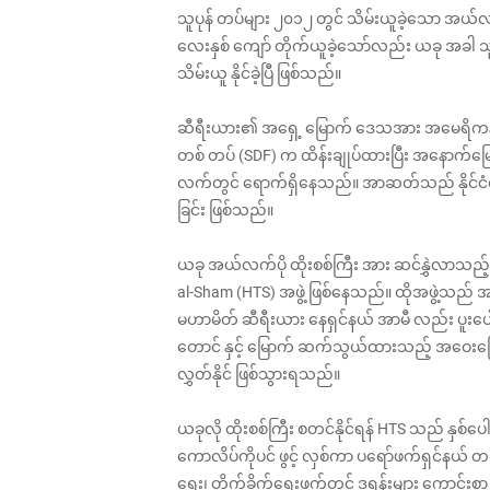
သူပုန် တပ်များ ၂၀၁၂ တွင် သိမ်းယူခဲ့သော အယ
လေးနှစ် ကျော် တိုက်ယူခဲ့သော်လည်း ယခု အခါ သူ
သိမ်းယူ နိုင်ခဲ့ပြီ ဖြစ်သည်။
ဆီရီးယား၏ အရှေ့ မြောက် ‌ဒေသအား အမေရိကန် တို
တစ် တပ် (SDF) က ထိန်းချုပ်ထားပြီး အနောက်မြောက
လက်တွင် ရောက်ရှိနေသည်။ အာဆတ်သည် နိုင်ငံ၏ ကျ
ခြင်း ဖြစ်သည်။
ယခု အယ်လက်ပို ထိုးစစ်ကြီး အား ဆင်နွှဲလာသည့
al-Sham (HTS) အဖွဲ့ ဖြစ်နေသည်။ ထိုအဖွဲ့သည် အယ်က
မဟာမိတ် ဆီရီးယား နေရှင်နယ် အာမီ လည်း ပူးပေါင်း 
တောင် နှင့် မြောက် ဆက်သွယ်ထားသည့် အဝေးပြေ
လွှတ်နိုင် ဖြစ်သွားရသည်။
ယခုလို ထိုးစစ်ကြီး စတင်နိုင်ရန် HTS သည် နှစ်ပ
ကောလိပ်ကိုပင် ဖွင့် လှစ်ကာ ပရော်ဖက်ရှင်နယ် တ
ရေး၊ တိုက်ခိုက်ရေးဖက်တွင် ဒရုန်းများ ကောင်းစွာ 