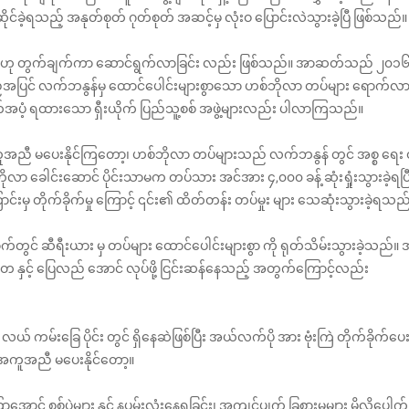
င်ခဲ့ရသည့် အနုတ်စုတ် ဂုတ်စုတ် အဆင့်မှ လုံးဝ ပြောင်းလဲသွားခဲ့ပြီ ဖြစ်သည်။
်းဆုံး ဟု တွက်ချက်ကာ ဆောင်ရွက်လာခြင်း လည်း ဖြစ်သည်။ အာဆတ်သည် ၂၀၁
ည့်အပြင် လက်ဘနွန်မှ ထောင်ပေါင်းများစွာသော ဟစ်ဘိုလာ တပ်များ ရောက်လ
က်အပံ့ ရထားသော ရှီးယိုက် ပြည်သူ့စစ် အဖွဲ့များလည်း ပါလာကြသည်။
ီ မပေးနိုင်ကြတော့၊ ဟစ်ဘိုလာ တပ်များသည် လက်ဘနွန် တွင် အစ္စ‌ ရေး တိ
လာ ခေါင်းဆောင် ပိုင်းသာမက တပ်သား အင်အား ၄,၀၀၀ ခန့် ဆုံးရှုံးသွားခဲ့ရပြ
 တိုက်ခိုက်မှု ကြောင့် ၎င်း၏ ထိတ်တန်း တပ်မှုး များ သေဆုံးသွားခဲ့ရသည
က်တွင် ဆီရီးယား မှ တပ်များ ထောင်ပေါင်းများစွာ ကို ရုတ်သိမ်းသွားခဲ့သည်။
မတ နှင့် ပြေလည် အောင် လုပ်ဖို့ ငြင်းဆန်နေသည့် အတွက်ကြောင့်လည်း
ကမ်းခြေ ပိုင်း တွင် ရှိနေဆဲဖြစ်ပြီး အယ်လက်ပို အား ဗုံးကြဲ တိုက်ခိုက်ပေးခ
အကူအညီ မပေးနိုင်တော့။
င် စစ်ပွဲများ နှင့် နပမ်းလုံးနေရခြင်း၊ အကျင့်ပျက် ခြစားမှုများ မှိုလိုပေါက်