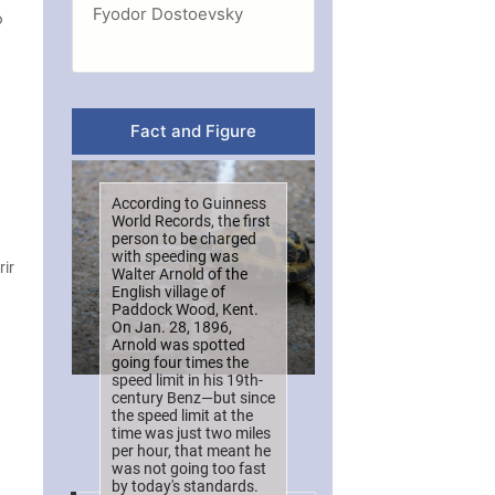
Fyodor Dostoevsky
်
Fact and Figure
်
According to Guinness
World Records, the first
person to be charged
with speeding was
ir
Walter Arnold of the
English village of
Paddock Wood, Kent.
On Jan. 28, 1896,
Arnold was spotted
going four times the
speed limit in his 19th-
century Benz—but since
the speed limit at the
time was just two miles
per hour, that meant he
was not going too fast
by today's standards.