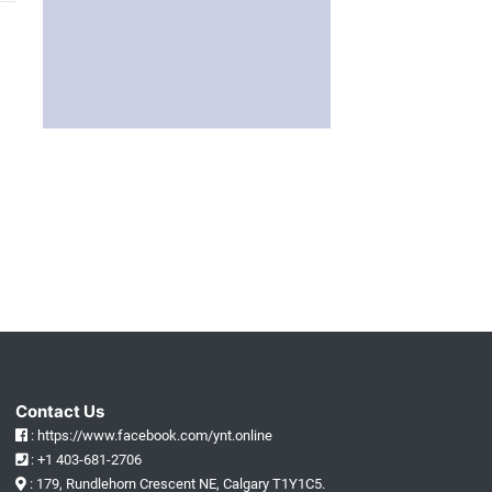
Contact Us
: https://www.facebook.com/ynt.online
: +1 403-681-2706
: 179, Rundlehorn Crescent NE, Calgary T1Y1C5.