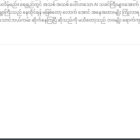
ေလိမ့်မည်။ ရေရှည်တွင် အသစ် အသစ် ပေါ်လာသော AI သခင်ကြီးများအောက်
ဘာကြီးသည် နေထိုင်ရန် မဖြစ်တော့ လောက် အောင် အနေအထားမျိုး ကြုံလာရ
ဘယ်သောင်ဘယ်ကမ်း ဆိုက်နေကြပြီ ဆိုသည်ကို မသိတော့သည် ဘဝမျိုး ရောက်ကု