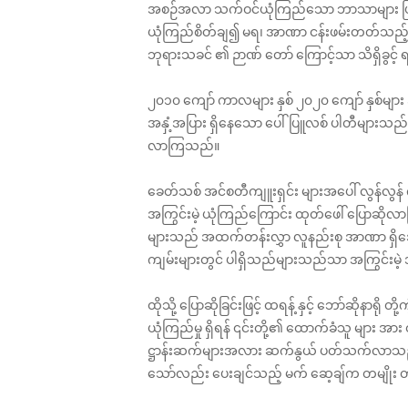
အစဉ်အလာ သက်ဝင်ယုံကြည်သော ဘာသာများ ဖြစ်သည
ယုံကြည်စိတ်ချ၍ မရ၊ အာဏာ ငန်းဖမ်း‌တတ်သည့် 
ဘုရားသခင် ၏ ဉာဏ်‌ တော် ကြောင့်သာ သိရှိခွင့် 
၂၀၁၀ ကျော် ကာလများ နှစ် ၂၀၂၀ ကျော် နှစ်မျာ
အနှံ့အပြား ရှိနေသော ပေါ်ပြူလစ် ပါတီများ
လာကြသည်။
ခေတ်သစ် အင်စတီကျူးရှင်း များအပေါ် လွန်လွန်
အကြွင်းမဲ့ ယုံကြည်ကြောင်း ထုတ်ဖေါ် ‌ပြောဆိုလာ
များသည် အထက်တန်းလွှာ လူနည်းစု အာဏာ ရှိအောင် 
ကျမ်းများတွင် ပါရှိသည်များသည်သာ အကြွင်းမဲ့
ထိုသို့ ပြောဆိုခြင်းဖြင့် ထရန့် နှင့် ဘော်ဆိုန
ယုံကြည်မှု ရှိရန် ‌၎င်းတို့၏ ထောက်ခံသူ များ အာ
ဋ္ဌာန်းဆက်များအလား ဆက်နွယ် ပတ်သက်လာသည့် သ
သော်လည်း ပေးချင်သည့် မက်‌‌ ဆေ့ချ်က တမျိုး 