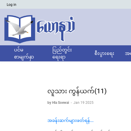
Log in
ပင်မ
ပြည်တွင်း
စီးပွားရေး
အထ
စာမျက်နှာ
ရေးရာ
လူသား ကွန်ယက်(11)
by Hla Soewai
-
Jan 19 2025
အခန်းဆက်များဖတ်ရန်...