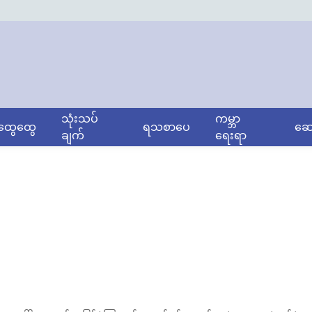
သုံးသပ်
ကမ္ဘာ
ွေထွေ
ရသစာပေ
ဆော
ချက်
ရေးရာ