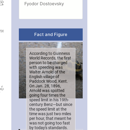
ည့်
Fyodor Dostoevsky
ား
Fact and Figure
According to Guinness
World Records, the first
person to be charged
with speeding was
Walter Arnold of the
English village of
Paddock Wood, Kent.
On Jan. 28, 1896,
ပ်
Arnold was spotted
going four times the
speed limit in his 19th-
century Benz—but since
the speed limit at the
၊
time was just two miles
per hour, that meant he
was not going too fast
by today's standards.