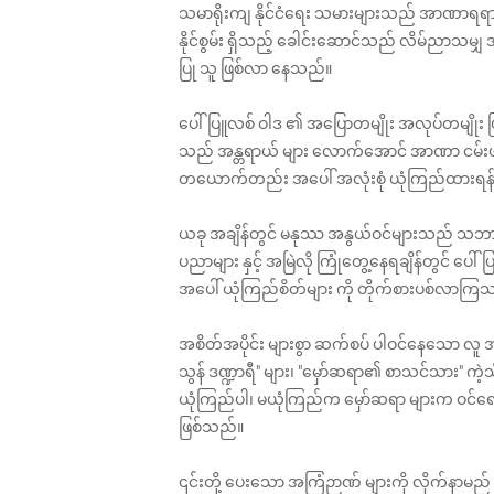
သမာရိုးကျ နိုင်ငံရေး သမားများသည် အာဏာရရ
နိုင်စွမ်း ရှိသည့် ခေါင်းဆောင်သည် လိမ်ညာသမျှ
ပြု သူ ဖြစ်လာ နေသည်။
ပေါ်ပြူလစ် ဝါဒ ၏ အပြောတမျိုး အလုပ်တမျိုး 
သည် အန္တရာယ် များ လောက်အောင် အာဏာ ငမ်း
တ‌ယောက်တည်း အ‌ပေါ် အလုံးစုံ ယုံကြည်ထားရန် ဆ
ယခု အချိန်တွင် မနုဿ အနွယ်ဝင်များသည် သဘာဝ ပတ်
ပညာများ နှင့် အမြဲလို ကြုံတွေ့နေရချိန်တွင် ပေါ
အပေါ် ယုံကြည်စိတ်များ ကို တိုက်စားပစ်လာကြ
အစိတ်အပိုင်း များစွာ ဆက်စပ် ပါဝင်နေသော လူ အ
သွန် ဒဏ္ဍာရီ" များ၊ "မှော်ဆရာ၏ စာသင်သား" ကဲ
ယုံကြည်ပါ၊ မယုံကြည်က မှော်ဆရာ များက ဝင်ရော
ဖြစ်သည်။
၎င်းတို့ ပေးသော အကြံဉာဏ် များကို လိုက်နာမည်