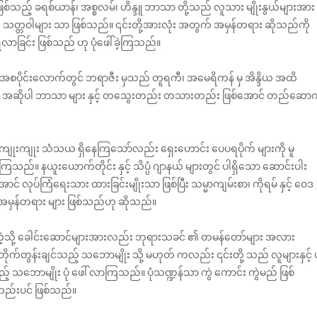
့် ခရစ်ယာန်၊ အစ္စလမ်၊ ဟိန္ဒူ ဘာသာ တို့သည် လူသား မျိုးနွယ်များအား
သတ္တဝါများ သာ ဖြစ်သည်။ ၎င်းတို့အားလုံး အတွက် အမှန်တရား ဆိုသည်ကို
ရလာခြင်း ဖြစ်သည် ဟု ပုံဖေါ်ခဲ့ကြသည်။
း အစပိုင်းလောက်တွင် ဘရာဇီး မှသည် တူရကီ၊ အမေရိကန် မှ အိန္ဒိယ အထိ
သည် အဆိုပါ ဘာသာ များ နှင့် တသွေးတည်း တသားတည်း ဖြစ်အောင် တည်ဆော
 ကျုးကျုး သံသယ ရှိနေကြသော်လည်း ရှေးဟောင်း ပေပရပိုက် များကို မူ
ကြသည်။ နယူးယောက်တိုင်း နှင့် သိပ္ပံ ဂျာနယ် များတွင် ပါရှိသော ဆောင်းပါး
လုပ်ကြံရေးသား ထားခြင်းမျိုးသာ ဖြစ်ပြီး သမ္မာကျမ်းစာ၊ ကိုရမ် နှင့် ဝေဒ
 အမှန်တရား များ ဖြစ်သည်ဟု ဆိုသည်။
ာရို တို့ကဲ့သို့ ခေါင်းဆောင်များအားလည်း ဘုရားသခင် ၏ တမန်တော်များ အလား
း တိုက်တွန်းချင်သည့် သဘောမျိုး သို့ မဟုတ် ကလည်း ၎င်းတို့ သည် လူများနှင့် 
ဘောမျိုး ပုံ ဖေါ် လာကြသည်။ ပုံသဏ္ဍန်သာ ကွဲ ကောင်း ကွဲမည် ဖြစ်
တည်းပင် ဖြစ်သည်။