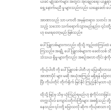
ယခင် မျိုးဆက်များ အတွင်း အုပ်ချုပ်ရေး ယန္တရာ
ရှေ့နောက်မညီ မှု များသည်လည်း ယနေ့ခေတ် ပေါ
အာဏာသည် သာ ပကတိ အမှန်တရား၊ သတင်း အချက်အ
သည့် သဘော သက်ရောက်သွားမည်နည်း၊ ၎င်းတို့ကိ
ဟု မေးရတော့မည် ဖြစ်သည်။
ပေါ်ပြူလစ်များကလည်း ထိုသို့ ကျဉ်းထဲကြပ်ထဲ ရော
ကြသည်။ အချို့ ပေါ်ပြူလစ်များက ခေတ်သစ် သိပ
သံသယ ရှိမှု များကိုလည်း အစဉ်အလာ တိုင်း စွဲ
ကိုယ့်ပါတီ ကို ပေါ်ပြူလစ် ပါတီ ဟု ပြောဆိုလာသည
အာဏာပိုင် များ မဆို အယုံအကြည် မရှိရန် ပြော
ပြီး ကိုယ်တိုင် တိုက်ရိုက် မြင်နိုင် ကြည့်နိုင်မ
ထိုသို့ မြင့်မှ သိမှ ယုံကြည်ရမည်ဟု စွဲကိုင်လာခြင
တက္ကသိုလ် ကျောင်းတိုက်ကြီးများ အစရှိသည် တ
နေသည်။ ၎င်းတို့ ပြောသလို ဆိုက ကိုယ့်ဖာသာ လု