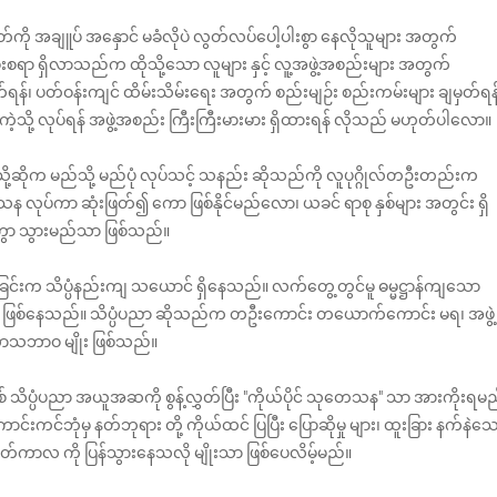
း စိတ်ကို အချူပ် အနှောင် မခံလိုပဲ လွတ်လပ်ပေါ့ပါးစွာ နေလိုသူများ အတွက်
ရှိလာသည်က ထိုသို့သော လူများ နှင့် လူ့အဖွဲ့အစည်းများ အတွက်
်ရန်၊ ပတ်ဝန်းကျင် ထိမ်းသိမ်းရေး အတွက် စည်းမျဉ်း စည်းကမ်းများ ချမှတ်ရန
ကဲ့သို့ လုပ်ရန် အဖွဲ့အစည်း ကြီးကြီးမားမား ရှိထားရန် လိုသည် မဟုတ်ပါလော။
့ဆိုက မည်သို့ မည်ပုံ လုပ်သင့် သနည်း ဆိုသည်ကို လူပုဂ္ဂိုလ်တဦးတည်းက
်ကာ ဆုံးဖြတ်၍ ကော ဖြစ်နိုင်မည်လော၊ ယခင် ရာစု နှစ်များ အတွင်း ရှိ
ွာ သွားမည်သာ ဖြစ်သည်။
ခြင်းက သိပ္ပံနည်းကျ သယောင် ရှိနေသည်။ လက်တွေ့တွင်မူ ဓမ္မဋ္ဌာန်ကျသော
ု ဖြစ်နေသည်။ သိပ္ပံပညာ ဆိုသည်က တဦးကောင်း တ‌ယောက်ကောင်း မရ၊ အဖွဲ့
ဘောသဘာဝ မျိုး ဖြစ်သည်။
် သိပ္ပံပညာ အယူအဆကို စွန့်လွှတ်ပြီး "ကိုယ်ပိုင် သုတေသန" သာ အားကိုးရမ
ကင်ဘုံမှ နတ်ဘုရား တို့ ကိုယ်ထင် ပြပြီး ပြောဆိုမှု များ၊ ထူးခြား နက်နဲသ
ေတ်ကာလ ကို ပြန်သွားနေသလို မျိုးသာ ဖြစ်ပေလိမ့်မည်။