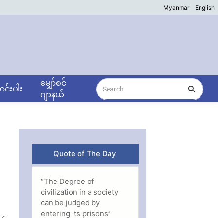
Myanmar
English
မျှော်စင်
င်းပါး
ဂျာနယ်
Quote of The Day
“The Degree of
civilization in a society
can be judged by
entering its prisons”