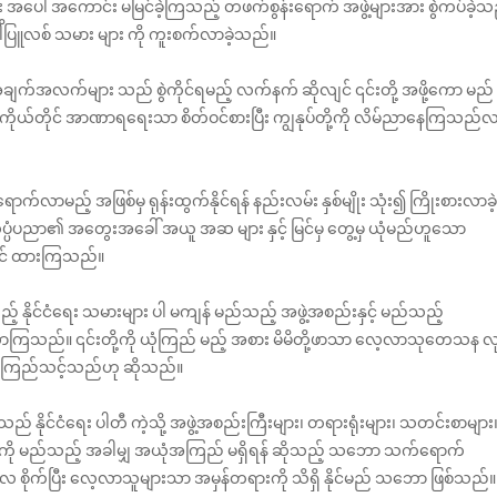
း အပေါ် အကောင်း မမြင်ခဲ့ကြသည့် တဖက်စွန်းရောက် အဖွဲ့များအား စွဲကပ်ခဲ့သ
ိပြူလစ် သမား များ ကို ကူးစက်လာခဲ့သည်။
လက်များ သည် စွဲကိုင်ရမည့် လက်နက် ဆိုလျင် ၎င်းတို့ အဖို့ကော မည်
ုယ်တိုင် အာဏာရရေးသာ စိတ်ဝင်စားပြီး ကျွနုပ်တို့ကို ‌လိမ်ညာနေကြသည်လ
က်လာမည့် အဖြစ်မှ ရုန်းထွက်နိုင်ရန် နည်းလမ်း နှစ်မျိုး သုံး၍ ကြိုးစားလာခဲ့
္ပံပညာ၏ အတွေးအခေါ် အယူ အဆ များ နှင့် မြင်မှ တွေ့မှ ယုံမည်ဟူသော
ကိုင် ထားကြသည်။
့် နိုင်ငံရေး သမားများ ပါ မကျန် မည်သည့် အဖွဲ့အစည်းနှင့် မည်သည့်
လာကြသည်။ ၎င်းတို့ကို ယုံကြည် မည့် အစား မိမိတို့ဖာသာ လေ့လာသုတေသန လု
ှသာ ယုံကြည်သင့်သည်ဟု ဆိုသည်။
်းသည် နိုင်ငံရေး ပါတီ ကဲ့သို့ အဖွဲ့အစည်းကြီးများ၊ တရားရုံးများ၊ သတင်းစာများ
ို့ကို မည်သည့် အခါမျှ အယုံအကြည် မရှိရန် ဆိုသည့် သဘော သက်ရောက်
ံ့လ စိုက်ပြီး လေ့လာသူများသာ အမှန်တရားကို သိရှိ နိုင်မည် သဘော ဖြစ်သည်။