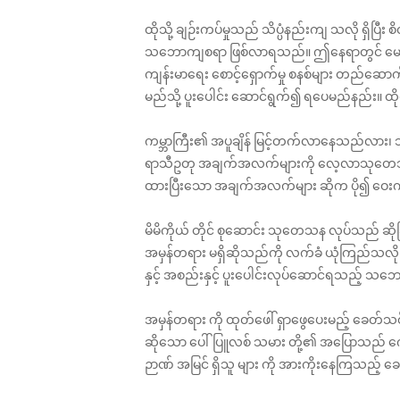
ထိုသို့ ချဉ်းကပ်မှုသည် သိပ္ပံနည်းကျ သလို ရှိပြီ
သဘောကျစရာ ဖြစ်လာရသည်။ ဤနေရာတွင် မေးစရာ 
ကျန်းမာရေး စောင့်ရှောက်မှု စနစ်များ တည်ဆောက
မည်သို့ ပူးပေါင်း ဆောင်ရွက်၍ ရပေမည်နည်း။ ထို
ကမ္ဘာကြီး၏ အပူချိန် မြင့်တက်လာနေသည်လား၊ သို
ရာသီဥတု အချက်အလက်များကို လေ့လာသုတေသန လုပ
ထားပြီးသော အချက်အလက်များ ဆိုက ပို၍ ဝေးက
မိမိကိုယ် တိုင် စုဆောင်း သုတေသန လုပ်သည် ဆို
အမှန်တရား မရှိဆိုသည်ကို လက်ခံ ယုံကြည်သလိ
နှင့် အစည်းနှင့် ပူးပေါင်းလုပ်ဆောင်ရသည့် သ
အမှန်တရား ကို ထုတ်ဖေါ် ရှာဖွေပေးမည့် ခေတ်သစ
ဆိုသော ပေါ်ပြူလစ် သမား တို့၏ အပြောသည် ကောင်း
ဉာဏ် အမြင် ရှိသူ များ ကို အားကိုးနေကြသည့် ခ