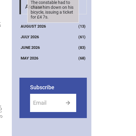
The constable had to
Archive
chase him down on his
bicycle, issuing a ticket
for £4 7s.
်
AUGUST 2026
(13)
JULY 2026
(61)
JUNE 2026
(83)
MAY 2026
(68)
Subscribe
ည်
ော