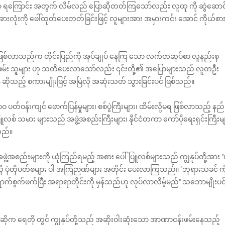
ာ ရကြောင်း အတွက် လိမ်လည် ပြောဆိုတတ်ကြသော်လည်း လူထု ကို ဆွဲဆောင
 အားလုံးကို ဖေါ်ထုတ်ပေးတတ်ခြင်းဖြင့် လူများအား အမှားကင်း အောင် ကိုယ်စာ
ဖြစ်လာသည်က တိုင်းပြည်ကို အုပ်ချုပ်‌ နေကြ‌ သော လက်တဆုပ်စာ လူနည်းစု
ဖမ်း သူများ ဟု သတိပေးလာသော်လည်း ၎င်းတို့၏ အပြောများသည် လူတဦး
ိုသည့် စကားမျိုးဖြင့် အမြဲလို အဆုံးသတ် သွားခြင်းပင် ဖြစ်သည်။
ဝန်းကျင် ဖောက်ပြန်မှုများ၊ စစ်ပွဲကြီးများ၊ ထိမ်းလို့မရ ဖြစ်လာသည့် နည်
်ပြူလစ် သမား များသည် အဖွဲ့အစည်းကြီးများ၊ နိုင်ငံတကာ ကော်ပိုရေးရှင်းကြီးမ
သည်။
ဖွဲ့အစည်းများကို ယုံကြည်ရမည့် အစား ပေါ်ပြူလစ်များသည် ကျွနုပ်တို့အား "
့သို ပုံတိုပတ်စများ ပါ အကြံဉာဏ်များ အတိုင်း ပေးလာကြသည်။ "ဘုရားသခင် ကိ
က်စွက်ဖက်ပြီး အရာရာတိုင်းကို မှန်သည်ဟု လုပ်လာလိမ့်မည်" သဘောမျိုးပင
 ဆိုက ရေတို တွင် ကျွနုပ်တို့သည် အဆိုးဝါးဆုံးသော အာဏာငန်းဖမ်းနေသည့်